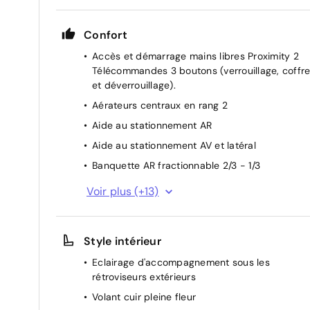
Confort
Accès et démarrage mains libres Proximity 2
Télécommandes 3 boutons (verrouillage, coffr
et déverrouillage).
Aérateurs centraux en rang 2
Aide au stationnement AR
Aide au stationnement AV et latéral
Banquette AR fractionnable 2/3 - 1/3
Boîte automatique 6 rapports
Voir plus (+13)
Climatisation automatique bi-zone
Console centrale haute avec rangements et
Style intérieur
accoudoir
Direction assistée
Eclairage d'accompagnement sous les
rétroviseurs extérieurs
Essuie-vitre AV automatique
Volant cuir pleine fleur
Lève-vitres AV et AR électriques et séquentiels