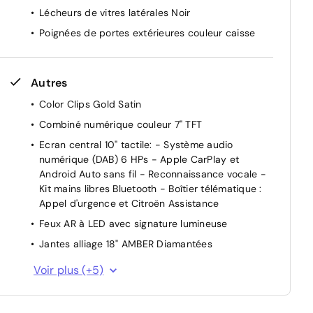
Lécheurs de vitres latérales Noir
ts
Poignées de portes extérieures couleur caisse
Autres
Color Clips Gold Satin
Combiné numérique couleur 7" TFT
Ecran central 10" tactile: - Système audio
numérique (DAB) 6 HPs - Apple CarPlay et
Android Auto sans fil - Reconnaissance vocale -
e
Kit mains libres Bluetooth - Boîtier télématique :
Appel d'urgence et Citroën Assistance
Feux AR à LED avec signature lumineuse
Jantes alliage 18" AMBER Diamantées
Navigation 3D Connectée sur écran central 10''
Voir plus (+5)
tactile - Système de navigation TomTom -
Reconnaissance vocale avec langage naturel -
Interface personnalisable - Services Connect