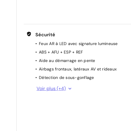
Poche aumônière au dos des sièges AV
Rétroviseurs extérieurs électriques et dégivran
Rétroviseurs extérieurs rabattables
électriquement
Sécurité
Siège conducteur avec réglage lombaire
Feux AR à LED avec signature lumineuse
Sièges conducteur et passager réglables en
hauteur
ABS + AFU + ESP + REF
Suspension Citroën Advanced Comfort
Aide au démarrage en pente
Volant réglable en hauteur et en profondeur
Airbags frontaux, latéraux AV et rideaux
Détection de sous-gonflage
Frein de stationnement électrique automatiqu
Voir plus (+4)
Kit de dépannage provisoire de pneumatiques
Projecteurs LED
TCS (Contrôle de la traction)