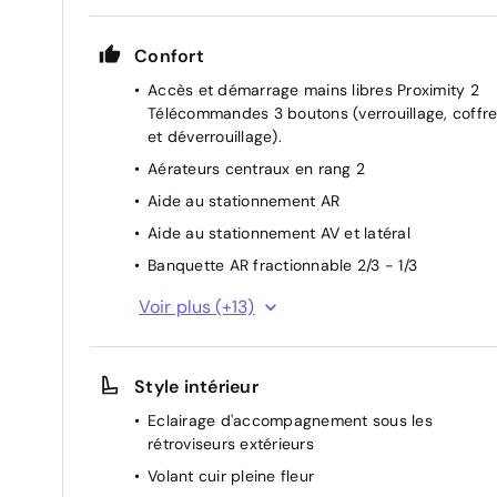
Confort
Accès et démarrage mains libres Proximity 2
Télécommandes 3 boutons (verrouillage, coffr
et déverrouillage).
Aérateurs centraux en rang 2
Aide au stationnement AR
Aide au stationnement AV et latéral
Banquette AR fractionnable 2/3 - 1/3
Boîte automatique 6 rapports
Voir plus (+13)
Climatisation automatique bi-zone
Console centrale haute avec rangements et
Style intérieur
accoudoir
Direction assistée
Eclairage d'accompagnement sous les
rétroviseurs extérieurs
Essuie-vitre AV automatique
Volant cuir pleine fleur
Lève-vitres AV et AR électriques et séquentiels