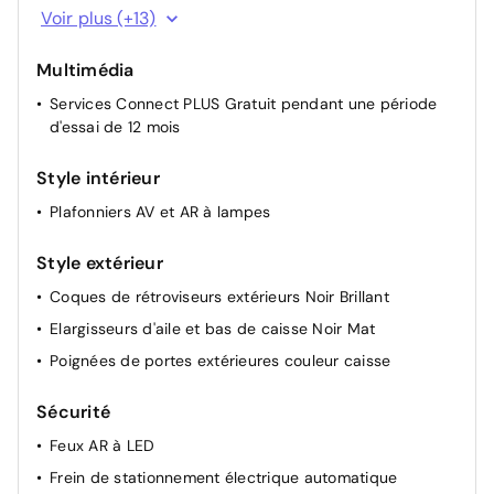
Aide au stationnement AV et latéral
Voir plus (+13)
Banquette AR fractionnable 2/3 - 1/3
Multimédia
Boîte automatique 6 rapports
Services Connect PLUS Gratuit pendant une période
Direction assistée
d'essai de 12 mois
Essuie-vitre AV automatique
Lève-vitres AV et AR électriques et séquentiels
Style intérieur
Plancher de coffre à 2 positions
Plafonniers AV et AR à lampes
Poche aumônière au dos des sièges AV
Style extérieur
Rétroviseurs extérieurs électriques et dégivrants
Rétroviseurs extérieurs rabattables électriquement
Coques de rétroviseurs extérieurs Noir Brillant
Siège conducteur avec réglage lombaire
Elargisseurs d'aile et bas de caisse Noir Mat
Sièges conducteur et passager réglables en hauteur
Poignées de portes extérieures couleur caisse
Suspension Citroen Advanced Comfort
Sécurité
Feux AR à LED
Frein de stationnement électrique automatique