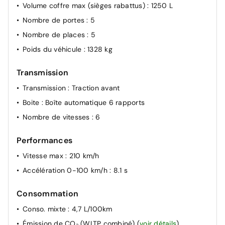
au démarrage en pente - Alerte active de
Volume coffre max (sièges rabattus)
: 1250 L
Franchissement Involontaire de Ligne - Alerte Attention
Nombre de portes
: 5
Conducteur - Alerte Risque Collision - Alerte Anti-
Somnolence / Coffee Break Alert - Caméra d’alerte
Nombre de places
: 5
attention du conducteur - Affichage de la limitation de
Poids du véhicule
: 1328 kg
vitesse
Commandes au volant du système audio et du
Transmission
régulateur-limiteur de vitesse
Transmission
: Traction avant
Console centrale haute avec rangements fermés et 2
Boite
: Boîte automatique 6 rapports
porte-gobelets et accoudoir coulissant
Nombre de vitesses
: 6
Jantes alliage 18" AMBER Diamantées
Prédisposition pour roue de secours
Performances
Vitesse max
: 210 km/h
Accélération 0-100 km/h
: 8.1 s
Consommation
Conso. mixte
: 4,7 L/100km
Émission de CO₂ (WLTP combiné)
(
voir détails
)