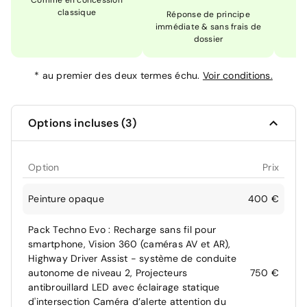
Comme en concession
Ex
classique
En
Réponse de principe
immédiate & sans frais de
dossier
*
au premier des deux termes échu.
Voir conditions.
Options incluses (3)
Option
Prix
Peinture opaque
400 €
Pack Techno Evo : Recharge sans fil pour
smartphone, Vision 360 (caméras AV et AR),
Highway Driver Assist - système de conduite
autonome de niveau 2, Projecteurs
750 €
antibrouillard LED avec éclairage statique
d'intersection Caméra d’alerte attention du