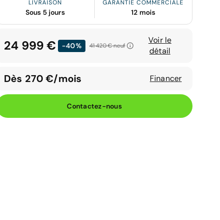
LIVRAISON
GARANTIE COMMERCIALE
Sous 5 jours
12 mois
Voir le
24 999 €
-40%
41 420 €
neuf
détail
Dès 270 €/mois
Financer
Contactez-nous