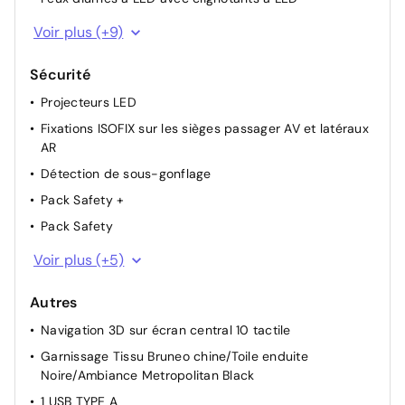
Rétroviseurs extérieurs rabattables électriquement
Enjoliveurs de contour de vitres latérales chromés
Voir plus (+9)
avec éclairage d'accueil
Vitres et lunette AR surteintées
Sécurité
Sabots de protection Aluminium Brillant
Projecteurs LED
Jantes alliage 18 PULSAR Diamantées bi-ton
Fixations ISOFIX sur les sièges passager AV et latéraux
Feux AR 3D à LED
AR
Elargisseurs d'aile et bas de caisse Noir Mat
Détection de sous-gonflage
Custodes AR surteintées
Pack Safety +
Calandre supérieure Noir Brillant
Pack Safety
Barres de toit
Allumage automatique des feux de croisement
Voir plus (+5)
Projecteurs antibrouillard avec éclairage statique
d'intersection
Autres
Frein de stationnement électrique automatique
Navigation 3D sur écran central 10 tactile
Condamnation centralisée
Garnissage Tissu Bruneo chine/Toile enduite
Noire/Ambiance Metropolitan Black
Airbags frontaux AV, latéraux AV et rideaux
1 USB TYPE A