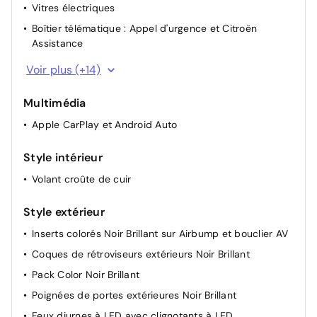
Vitres électriques
Boîtier télématique : Appel d'urgence et Citroën
Assistance
Siège conducteur avec réglage lombaire
Voir plus (+14)
Rétroviseur intérieur électrochrome
Multimédia
Aide au stationnement AV
Apple CarPlay et Android Auto
ABS + AFU + ESP + REF
Lève-vitres AV et AR électriques et séquentiels
Style intérieur
Direction assistée
Volant croûte de cuir
Volant réglable en hauteur et en profondeur
Caméra de recul avec Top Rear Vision
Style extérieur
Boîte automatique 8 rapports
Inserts colorés Noir Brillant sur Airbump et bouclier AV
Aide au stationnement AR
Coques de rétroviseurs extérieurs Noir Brillant
Plancher de coffre escamotable
Pack Color Noir Brillant
Pack Drive Assist
Poignées de portes extérieures Noir Brillant
Sièges conducteur et passager réglables en hauteur
Feux diurnes à LED avec clignotants à LED