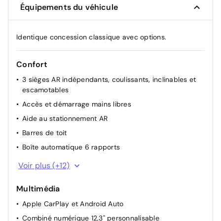
Équipements du véhicule
Identique concession classique avec options.
Confort
3 sièges AR indépendants, coulissants, inclinables et
escamotables
Accès et démarrage mains libres
Aide au stationnement AR
Barres de toit
Boîte automatique 6 rapports
Climatisation automatique bi-zone
Voir plus (+12)
Direction assistée
Multimédia
Essuie-vitres AV automatique Magic Wash
Apple CarPlay et Android Auto
Lève-vitres AV et AR électriques et séquentiels
Combiné numérique 12,3" personnalisable
Plancher de coffre escamotable