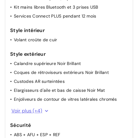
Kit mains libres Bluetooth et 3 prises USB
Prise 12V sur la console centrale
Services Connect PLUS pendant 12 mois
Rétroviseurs extérieurs électriques dégivrants
Rétroviseurs extérieurs rabattables électriquement
Style intérieur
avec éclairage d'accueil
Volant croûte de cuir
Siège conducteur avec réglage lombaire
Sièges conducteur et passager réglables en hauteur
Style extérieur
Suspension Citroën Advanced Comfort
Calandre supérieure Noir Brillant
Volant réglable en hauteur et en profondeur
Coques de rétroviseurs extérieurs Noir Brillant
Custodes AR surteintées
Elargisseurs d'aile et bas de caisse Noir Mat
Enjoliveurs de contour de vitres latérales chromés
Feux diurnes à LED avec clignotants à LED
Voir plus (+4)
Jantes alliage 18" PULSAR Diamantées bi-ton
Sécurité
Poignées de portes extérieures Noir Brillant
ABS + AFU + ESP + REF
Sabots de protection Aluminium Brillant