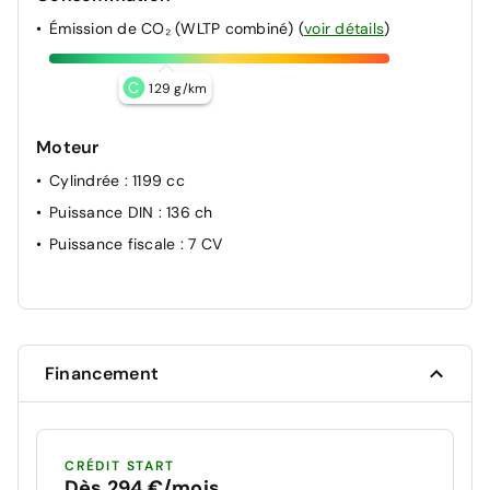
Émission de CO₂ (WLTP combiné)
(
voir détails
)
C
129 g/km
Moteur
Cylindrée
: 1199 cc
Puissance DIN
: 136 ch
Puissance fiscale
: 7 CV
Financement
CRÉDIT START
Dès 294 €/mois