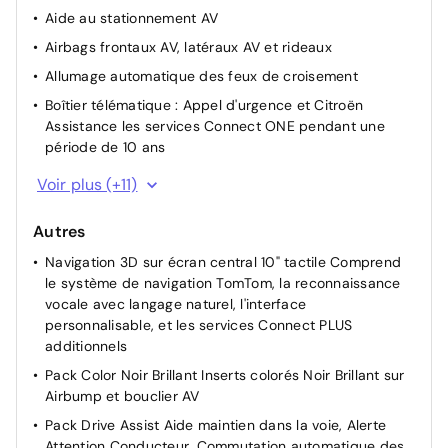
Aide au stationnement AV
Airbags frontaux AV, latéraux AV et rideaux
Allumage automatique des feux de croisement
Boîtier télématique : Appel d'urgence et Citroën
Assistance les services Connect ONE pendant une
période de 10 ans
Caméra de recul avec Top Rear Vision
Voir plus (+11)
Détection de sous-gonflage
Autres
Feux AR 3D à LED
Navigation 3D sur écran central 10" tactile Comprend
Fixations ISOFIX sur les sièges passager AV et latéraux
le système de navigation TomTom, la reconnaissance
AR
vocale avec langage naturel, l'interface
Frein de stationnement électrique automatique
personnalisable, et les services Connect PLUS
Projecteurs antibrouillard avec éclairage statique
additionnels
d'intersection
Pack Color Noir Brillant Inserts colorés Noir Brillant sur
Projecteurs LED
Airbump et bouclier AV
Rétroviseur intérieur électrochrome
Pack Drive Assist Aide maintien dans la voie, Alerte
Attention Conducteur, Commutation automatique des