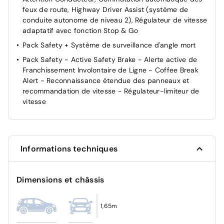
TCS (Contrôle de la traction)
feux de route, Highway Driver Assist (système de
Vitres et lunette AR surteintées
conduite autonome de niveau 2), Régulateur de vitesse
Verrouillage centralisé
adaptatif avec fonction Stop & Go
Pack Safety + Système de surveillance d'angle mort
Pack Safety - Active Safety Brake - Alerte active de
Franchissement Involontaire de Ligne - Coffee Break
Alert - Reconnaissance étendue des panneaux et
recommandation de vitesse - Régulateur-limiteur de
vitesse
Informations techniques
Dimensions et châssis
1,65m