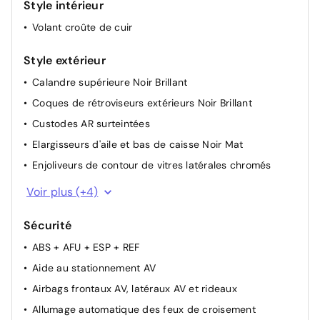
Style intérieur
Rétroviseurs extérieurs rabattables électriquement
Volant croûte de cuir
avec éclairage d'accueil
Siège conducteur avec réglage lombaire
Style extérieur
Sièges conducteur et passager réglables en hauteur
Calandre supérieure Noir Brillant
Suspension Citroen Advanced Comfort
Coques de rétroviseurs extérieurs Noir Brillant
Volant réglable en hauteur et en profondeur
Custodes AR surteintées
Apple CarPlay et Android Auto
Elargisseurs d'aile et bas de caisse Noir Mat
Enjoliveurs de contour de vitres latérales chromés
Feux diurnes à LED avec clignotants à LED
Voir plus (+4)
Jantes alliage 18" PULSAR Diamantées bi-ton
Sécurité
Poignées de portes extérieures Noir Brillant
ABS + AFU + ESP + REF
Sabots de protection Aluminium Brillant
Aide au stationnement AV
Airbags frontaux AV, latéraux AV et rideaux
Allumage automatique des feux de croisement