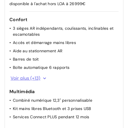
disponible à l'achat hors LOA à 26999€
Confort
3 sièges AR indépendants, coulissants, inclinables et
escamotables
Accès et démarrage mains libres
Aide au stationnement AR
Barres de toit
Boîte automatique 6 rapports
Climatisation automatique bi-zone
Voir plus (+13)
Direction assistée
Multimédia
Essuie-vitres AV automatique Magic Wash
Combiné numérique 12,3" personnalisable
Lève-vitres AV et AR électriques et séquentiels
Kit mains libres Bluetooth et 3 prises USB
Plancher de coffre escamotable
Services Connect PLUS pendant 12 mois
Prise 12V sur la console centrale
Rétroviseurs extérieurs électriques dégivrants