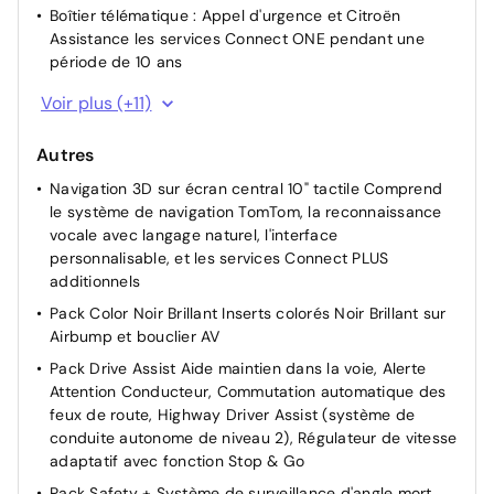
Boîtier télématique : Appel d'urgence et Citroën
Assistance les services Connect ONE pendant une
période de 10 ans
Caméra de recul avec Top Rear Vision
Voir plus (+11)
Détection de sous-gonflage
Autres
Feux AR 3D à LED
Navigation 3D sur écran central 10" tactile Comprend
Fixations ISOFIX sur les sièges passager AV et latéraux
le système de navigation TomTom, la reconnaissance
AR
vocale avec langage naturel, l'interface
Frein de stationnement électrique automatique
personnalisable, et les services Connect PLUS
Projecteurs antibrouillard avec éclairage statique
additionnels
d'intersection
Pack Color Noir Brillant Inserts colorés Noir Brillant sur
Projecteurs LED
Airbump et bouclier AV
Rétroviseur intérieur électrochrome
Pack Drive Assist Aide maintien dans la voie, Alerte
Attention Conducteur, Commutation automatique des
TCS (Contrôle de la traction)
feux de route, Highway Driver Assist (système de
Vitres et lunette AR surteintées
conduite autonome de niveau 2), Régulateur de vitesse
Verrouillage centralisé
adaptatif avec fonction Stop & Go
Pack Safety + Système de surveillance d'angle mort