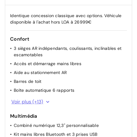
Identique concession classique avec options. Véhicule
disponible à l'achat hors LOA à 26999€
Confort
3 sièges AR indépendants, coulissants, inclinables et
escamotables
Accès et démarrage mains libres
Aide au stationnement AR
Barres de toit
Boîte automatique 6 rapports
Climatisation automatique bi-zone
Voir plus (+13)
Direction assistée
Multimédia
Essuie-vitres AV automatique Magic Wash
Combiné numérique 12,3" personnalisable
Lève-vitres AV et AR électriques et séquentiels
Kit mains libres Bluetooth et 3 prises USB
Plancher de coffre escamotable