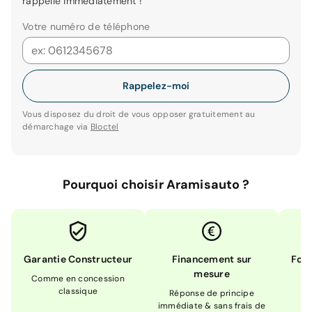
rappelle immédiatement !
Votre numéro de téléphone
Rappelez-moi
Vous disposez du droit de vous opposer gratuitement au
démarchage via
Bloctel
Pourquoi choisir Aramisauto ?
Garantie Constructeur
Financement sur
Form
mesure
Comme en concession
Ex
classique
En
Réponse de principe
immédiate & sans frais de