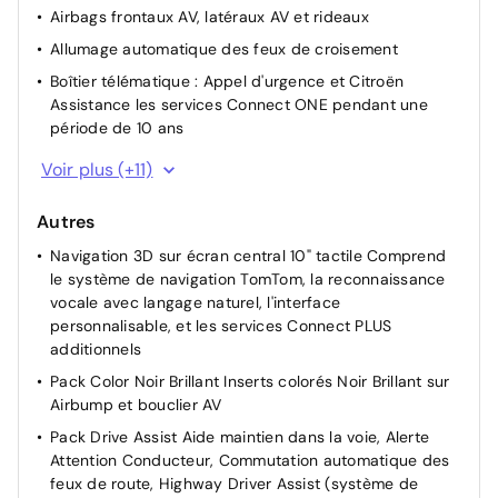
Airbags frontaux AV, latéraux AV et rideaux
Allumage automatique des feux de croisement
Boîtier télématique : Appel d'urgence et Citroën
Assistance les services Connect ONE pendant une
période de 10 ans
Caméra de recul avec Top Rear Vision
Voir plus (+11)
Détection de sous-gonflage
Autres
Feux AR 3D à LED
Navigation 3D sur écran central 10" tactile Comprend
Fixations ISOFIX sur les sièges passager AV et latéraux
le système de navigation TomTom, la reconnaissance
AR
vocale avec langage naturel, l'interface
Frein de stationnement électrique automatique
personnalisable, et les services Connect PLUS
Projecteurs antibrouillard avec éclairage statique
additionnels
d'intersection
Pack Color Noir Brillant Inserts colorés Noir Brillant sur
Projecteurs LED
Airbump et bouclier AV
Rétroviseur intérieur électrochrome
Pack Drive Assist Aide maintien dans la voie, Alerte
Attention Conducteur, Commutation automatique des
TCS (Contrôle de la traction)
feux de route, Highway Driver Assist (système de
Vitres et lunette AR surteintées