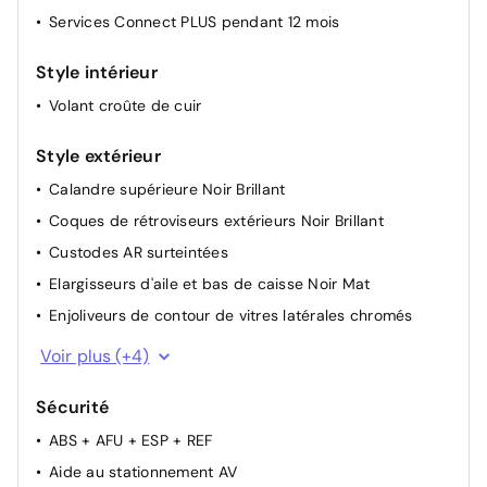
Services Connect PLUS pendant 12 mois
Prise 12V sur la console centrale
Rétroviseurs extérieurs électriques dégivrants
Style intérieur
Rétroviseurs extérieurs rabattables électriquement
Volant croûte de cuir
avec éclairage d'accueil
Siège conducteur avec réglage lombaire
Style extérieur
Sièges conducteur et passager réglables en hauteur
Calandre supérieure Noir Brillant
Suspension Citroen Advanced Comfort
Coques de rétroviseurs extérieurs Noir Brillant
Volant réglable en hauteur et en profondeur
Custodes AR surteintées
Apple CarPlay et Android Auto
Elargisseurs d'aile et bas de caisse Noir Mat
Enjoliveurs de contour de vitres latérales chromés
Feux diurnes à LED avec clignotants à LED
Voir plus (+4)
Jantes alliage 18" PULSAR Diamantées bi-ton
Sécurité
Poignées de portes extérieures Noir Brillant
ABS + AFU + ESP + REF
Sabots de protection Aluminium Brillant
Aide au stationnement AV