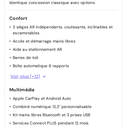
Identique concession classique avec options.
Confort
3 sièges AR indépendants, coulissants, inclinables et
escamotables
Accès et démarrage mains libres
Aide au stationnement AR
Barres de toit
Boîte automatique 6 rapports
Climatisation automatique bi-zone
Voir plus (+12)
Direction assistée
Multimédia
Essuie-vitres AV automatique Magic Wash
Apple CarPlay et Android Auto
Lève-vitres AV et AR électriques et séquentiels
Combiné numérique 12,3" personnalisable
Plancher de coffre escamotable
Kit mains libres Bluetooth et 3 prises USB
Prise 12V sur la console centrale
Services Connect PLUS pendant 12 mois
Rétroviseurs extérieurs électriques dégivrants