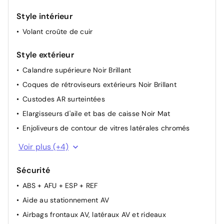
Rétroviseurs extérieurs rabattables électriquement
Style intérieur
avec éclairage d'accueil
Volant croûte de cuir
Siège conducteur avec réglage lombaire
Sièges conducteur et passager réglables en hauteur
Style extérieur
Suspension Citroen Advanced Comfort
Calandre supérieure Noir Brillant
Volant réglable en hauteur et en profondeur
Coques de rétroviseurs extérieurs Noir Brillant
Custodes AR surteintées
Elargisseurs d'aile et bas de caisse Noir Mat
Enjoliveurs de contour de vitres latérales chromés
Feux diurnes à LED avec clignotants à LED
Voir plus (+4)
Jantes alliage 18" PULSAR Diamantées bi-ton
Sécurité
Poignées de portes extérieures Noir Brillant
ABS + AFU + ESP + REF
Sabots de protection Aluminium Brillant
Aide au stationnement AV
Airbags frontaux AV, latéraux AV et rideaux