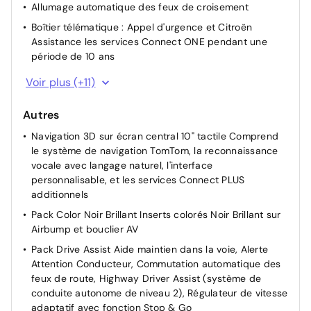
Allumage automatique des feux de croisement
Boîtier télématique : Appel d'urgence et Citroën
Assistance les services Connect ONE pendant une
période de 10 ans
Caméra de recul avec Top Rear Vision
Voir plus (+11)
Détection de sous-gonflage
Autres
Feux AR 3D à LED
Navigation 3D sur écran central 10" tactile Comprend
Fixations ISOFIX sur les sièges passager AV et latéraux
le système de navigation TomTom, la reconnaissance
AR
vocale avec langage naturel, l'interface
Frein de stationnement électrique automatique
personnalisable, et les services Connect PLUS
Projecteurs antibrouillard avec éclairage statique
additionnels
d'intersection
Pack Color Noir Brillant Inserts colorés Noir Brillant sur
Projecteurs LED
Airbump et bouclier AV
Rétroviseur intérieur électrochrome
Pack Drive Assist Aide maintien dans la voie, Alerte
Attention Conducteur, Commutation automatique des
TCS (Contrôle de la traction)
feux de route, Highway Driver Assist (système de
Vitres et lunette AR surteintées
conduite autonome de niveau 2), Régulateur de vitesse
Verrouillage centralisé
adaptatif avec fonction Stop & Go