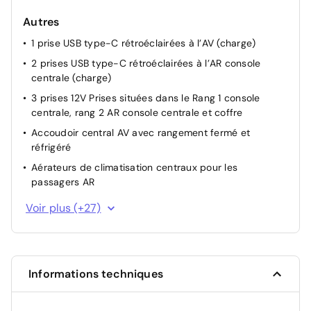
Prédisposition attelage
Autres
Rétroviseur intérieur électrochrome
1 prise USB type-C rétroéclairées à l’AV (charge)
TCS (Contrôle de la traction)
2 prises USB type-C rétroéclairées à l’AR console
Témoin de non-bouclage des ceintures de sécurité
centrale (charge)
conducteur et passager
3 prises 12V Prises situées dans le Rang 1 console
Volant chauffant
centrale, rang 2 AR console centrale et coffre
Accoudoir central AV avec rangement fermé et
réfrigéré
Aérateurs de climatisation centraux pour les
passagers AR
Affichage Tête Haute Etendu
Voir plus (+27)
Aide au stationnement AV avec VisioPark 360°
Comprend 4 caméras haute définition ainsi que 8
capteurs répartis autour du véhicule, offrant une vision
à 360° de l’environnement.
Informations techniques
Allumage adaptative des feux de croisement
Banquette AR avec dossiers inclinables et accoudoir