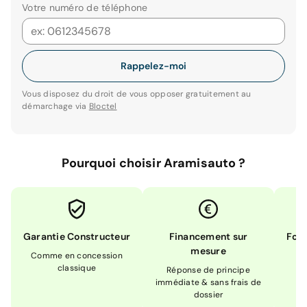
Votre numéro de téléphone
Rappelez-moi
Vous disposez du droit de vous opposer gratuitement au
démarchage via
Bloctel
Pourquoi choisir Aramisauto ?
Garantie Constructeur
Financement sur
Form
mesure
Comme en concession
Ex
classique
En
Réponse de principe
immédiate & sans frais de
dossier