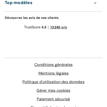
Top modèles
4 sur-tapis sur mesure
Délai de livraison à domicile : 3 semaines
En savoir plus
Découvrez les avis de nos clients
LE MEILLEUR RAPPORT QUALITÉ-PRIX
Livraison en agence
178 €
Bon à savoir :
La livraison est gratuite à l'agence
de Melun
Agence de livraison
Conditions générales
Choisissez une agence
Mentions légales
Politique d'utilisation des données
Délai de livraison en agence : 3 semaines
Gérer mes cookies
Paiement sécurisé