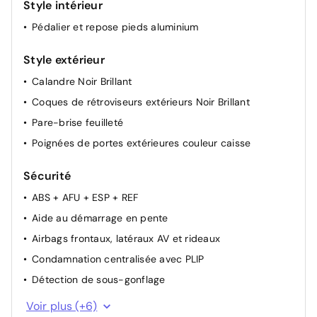
Pare-brise acoustique
Style intérieur
Plancher de coffre modulable à 2 positions
Pédalier et repose pieds aluminium
Recharge sans fil pour smartphone
Style extérieur
Rétroviseurs extérieurs électriques dégivrants
Calandre Noir Brillant
Sélecteur de mode de conduite
Coques de rétroviseurs extérieurs Noir Brillant
Sièges AV chauffants
Pare-brise feuilleté
Suspension Citroen Advanced Comfort
Poignées de portes extérieures couleur caisse
Sécurité
ABS + AFU + ESP + REF
Aide au démarrage en pente
Airbags frontaux, latéraux AV et rideaux
Condamnation centralisée avec PLIP
Détection de sous-gonflage
Frein de stationnement électrique
Voir plus (+6)