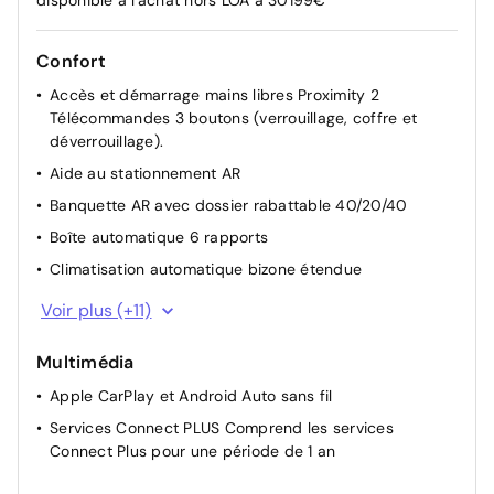
disponible à l'achat hors LOA à 30199€
Confort
Accès et démarrage mains libres Proximity 2
Télécommandes 3 boutons (verrouillage, coffre et
déverrouillage).
Aide au stationnement AR
Banquette AR avec dossier rabattable 40/20/40
Boîte automatique 6 rapports
Climatisation automatique bizone étendue
Direction assistée
Voir plus (+11)
Eclairage intérieur LED Comprend l’éclairage à LED des
plafonniers AV et AR, ainsi que l’éclairage des miroirs
Multimédia
de courtoisie.
Apple CarPlay et Android Auto sans fil
Essuie-vitres AV automatique Magic Wash
Services Connect PLUS Comprend les services
Lève-vitres électriques AV/AR séquentiels anti-
Connect Plus pour une période de 1 an
pincement