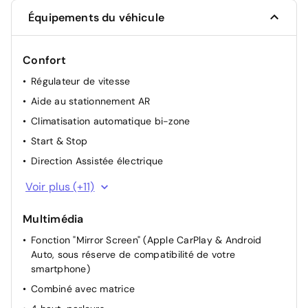
Équipements du véhicule
Confort
Régulateur de vitesse
Aide au stationnement AR
Climatisation automatique bi-zone
Start & Stop
Direction Assistée électrique
Rétroviseurs extérieurs rabattables électriquement
Voir plus (+11)
Démarrage mains libres
Multimédia
Accoudoir central AR
Fonction "Mirror Screen" (Apple CarPlay & Android
Siège passager réglable en hauteur
Auto, sous réserve de compatibilité de votre
Siège conducteur avec réglage manuel en hauteur
smartphone)
Siège passager à réglage mécanique
Combiné avec matrice
Dossier du siège conducteur inclinable