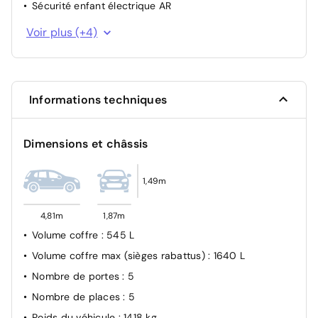
Sécurité enfant électrique AR
Projecteurs LED
Voir plus (+4)
Airbag passager avant déconnectable manuellement
Verrouillage automatique des ouvrants en roulant
Allumage automatique des feux de croisement
Informations techniques
Dimensions et châssis
1,49m
4,81m
1,87m
Volume coffre
: 545 L
Volume coffre max (sièges rabattus)
: 1640 L
Nombre de portes
: 5
Nombre de places
: 5
Poids du véhicule
: 1418 kg