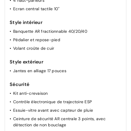
4 haut-parleurs
Dossier des sièges AV inclinables
Ecran central tactile 10"
Projecteurs réglables manuellement
Style intérieur
Retroviseur interieur jour-nuit
Pochettes de rangement à l'AR des sièges AV
Banquette AR fractionnable 40/20/40
Pédalier et repose-pied
Volant croûte de cuir
Style extérieur
Jantes en alliage 17 pouces
Sécurité
Kit anti-crevaison
Contrôle électronique de trajectoire ESP
Essuie-vitre avant avec capteur de pluie
Ceinture de sécurité AR centrale 3 points, avec
détection de non bouclage