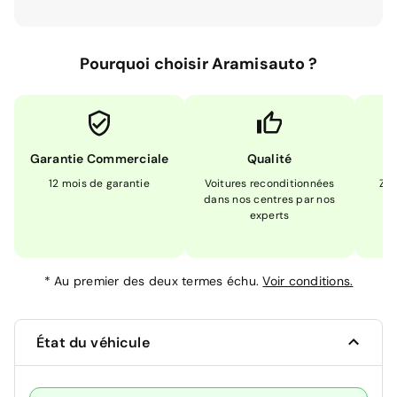
Pourquoi choisir Aramisauto ?
Garantie Commerciale
Qualité
12 mois de garantie
Voitures reconditionnées
Zér
dans nos centres par nos
m
experts
*
Au premier des deux termes échu.
Voir conditions.
État du véhicule