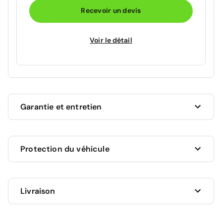
Recevoir un devis
Voir le détail
Garantie et entretien
Ce véhicule est sous garantie commerciale de 12
Protection du véhicule
mois à compter de la date de livraison.
La garantie de votre véhicule peut être prolongée
jusqu'a 5 ans. Rapprochez-vous de votre conseiller
en
Livraison
AUCUNE PROTECTION
agence
ou appelez-nous au
09 72 72 20 02
pour plus
0 €
d'informations.