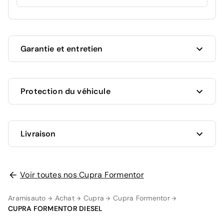
Garantie et entretien
Ce véhicule est sous garantie commerciale de 12
Protection du véhicule
mois à compter de la date de livraison.
La garantie de votre véhicule peut être prolongée
jusqu'a 5 ans. Rapprochez-vous de votre conseiller
en
Livraison
AUCUNE PROTECTION
agence
ou appelez-nous au
09 72 72 20 02
pour plus
0 €
d'informations.
Je n'ai pas encore choisi
Votre garantie 12 mois comprend
Voir toutes nos Cupra Formentor
GRAVAGE SEUL
98 €
Aramisauto
Achat
Cupra
Cupra Formentor
Zéro frais d'entretien pendant 12 mois ou 15
CUPRA FORMENTOR DIESEL
000 km sur les pièces d'usures et les
LA SOLUTION LA PLUS PRATIQUE
consommables (
voir détails
).
Livraison à domicile