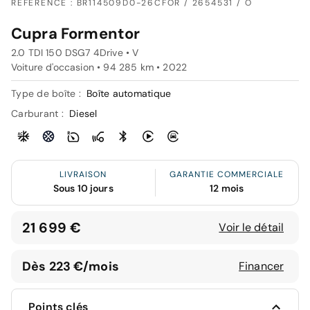
RÉFÉRENCE : BR114509D0-26CFOR / 2654531 / O
Cupra Formentor
2.0 TDI 150 DSG7 4Drive • V
Voiture d'occasion • 94 285 km • 2022
Type de boîte :
Boîte automatique
Carburant :
Diesel
LIVRAISON
GARANTIE COMMERCIALE
Sous 10 jours
12 mois
21 699 €
Voir le détail
Dès 223 €/mois
Financer
Points clés