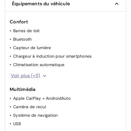
Équipements du véhicule
Confort
Barres de toit
Bluetooth
Capteur de lumière
Chargeur à induction pour smartphones
Climatisation automatique
Hayon électrique
Voir plus (+11)
Prise 12 V
Multimédia
Régulateur et limiteur de vitesse
Apple CarPlay + AndroidAuto
Rétroviseurs extérieurs électriques et chauffants
Caméra de recul
Rétroviseurs extérieurs rabattables électriquement
Système de navigation
Siège conducteur à réglage lombaire
USB
Siège électrique conducteur