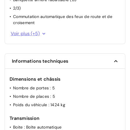
Programme de stabilité électronique (ESP)
2/3)
Reconnaissance des panneaux de signalisation
Commutation automatique des feux de route et de
Siège passager réglable en hauteur
croisement
Volant en cuir
Freinage actif d’urgence
Voir plus (+5)
Jantes en aluminium 18
Réplication du smartphone sur l’écran
Système audio Arkamys
Informations techniques
Tableau de Bord digitale
Dimensions et châssis
Nombre de portes
: 5
Nombre de places
: 5
Poids du véhicule
: 1424 kg
Transmission
Boite
: Boîte automatique