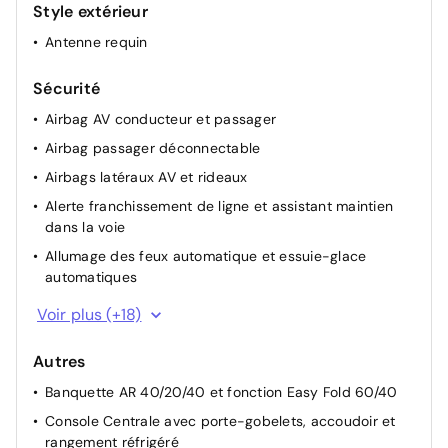
Style extérieur
Siège conducteur semi - électrique
Antenne requin
Signature lumineuse en "Y" à LED
Volant réglable en hauteur et en profondeur
Sécurité
Volant Soft Feel
Airbag AV conducteur et passager
Airbag passager déconnectable
Airbags latéraux AV et rideaux
Alerte franchissement de ligne et assistant maintien
dans la voie
Allumage des feux automatique et essuie-glace
automatiques
Appel SOS (E-call)
Voir plus (+18)
Avertissement distance de sécurité
Autres
Commutation automatique feux de croisement/route
Banquette AR 40/20/40 et fonction Easy Fold 60/40
Détection de perte de pression des pneus
Console Centrale avec porte-gobelets, accoudoir et
Frein de parking électrique
rangement réfrigéré