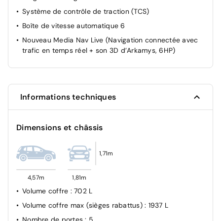
Lunette AR dégivrante
Système de contrôle de traction (TCS)
Mode éco
Boîte de vitesse automatique 6
My Safety Switch (bouton de déconnexion des aides à
Nouveau Media Nav Live (Navigation connectée avec
la conduite)
trafic en temps réel + son 3D d’Arkamys, 6HP)
Reconnaissance des panneaux de signalisation avec
alerte de survitesse
Régulateur de vitesse adaptatif
Rétroviseur intérieur jour/nuit
Informations techniques
Système de contrôle de trajectoire (ESC) et aide au
démarrage en côte
Dimensions et châssis
Système de fixation Isofix
Système de freinage d'urgence avancé (piéton, deux-
1,71m
roues et intersection)
Système de surveillance de l'attention du conducteur
4,57m
1,81m
Verrouillage centralisée
Volume coffre
: 702 L
Vitres AR surteintées
Volume coffre max (sièges rabattus)
: 1937 L
ABS
Nombre de portes
: 5