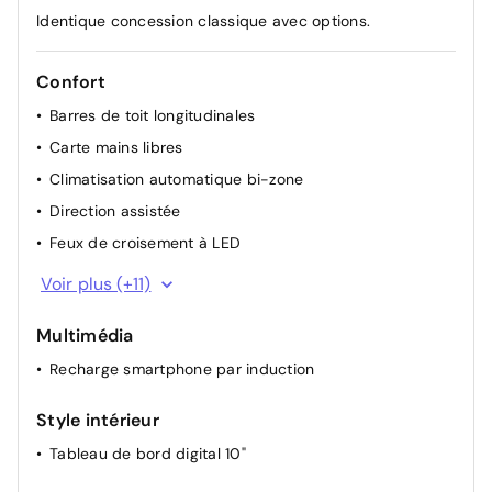
Identique concession classique avec options.
Confort
Barres de toit longitudinales
Carte mains libres
Climatisation automatique bi-zone
Direction assistée
Feux de croisement à LED
Hayon électrique
Voir plus (+11)
Lève-vitres AR électriques
Multimédia
Lève-vitres AV électriques
Recharge smartphone par induction
Plancher de coffre plat
Prise 12V coffre
Style intérieur
Répétiteurs latéraux à LED
Tableau de bord digital 10"
Rétroviseurs extérieurs électriques, dégivrants et
rabattable électriquement