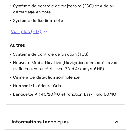
Système de contrôle de trajectoire (ESC) et aide au
démarrage en côte
Système de fixation Isofix
Système de freinage d'urgence avancé (piéton, deux-
Voir plus (+17)
roues et intersection)
Verrouillage centralisée
Autres
Vitres AR surteintées
Système de contrôle de traction (TCS)
ABS
Nouveau Media Nav Live (Navigation connectée avec
trafic en temps réel + son 3D d’Arkamys, 6HP)
Airbag AV conducteur et passager
Caméra de détection somnolence
Airbag passager déconnectable
Harmonie intérieure Gris
Airbags latéraux AV et rideaux
Banquette AR 40/20/40 et fonction Easy Fold 60/40
Alerte franchissement de ligne et assistant maintien
dans la voie
Allumage des feux automatique et essuie-glace
automatiques
Informations techniques
Appel SOS (E-call)