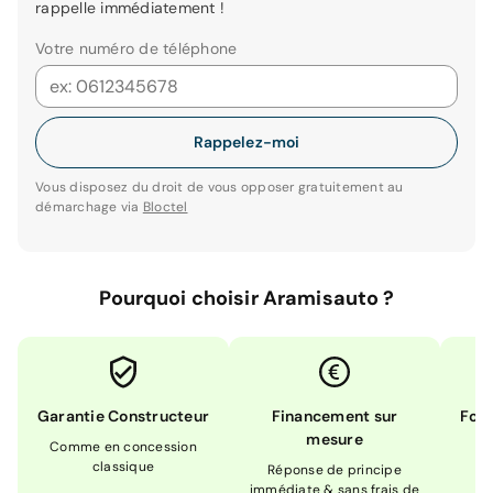
rappelle immédiatement !
Votre numéro de téléphone
Rappelez-moi
Vous disposez du droit de vous opposer gratuitement au
démarchage via
Bloctel
Pourquoi choisir Aramisauto ?
Garantie Constructeur
Financement sur
Form
mesure
Comme en concession
Ex
classique
En
Réponse de principe
immédiate & sans frais de