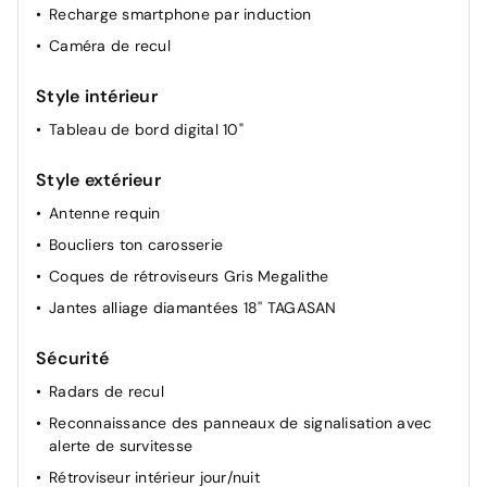
Recharge smartphone par induction
Volant Soft Feel
Caméra de recul
Barres de toit longitudinales
Boîte de vitesse manuelle
Style intérieur
Carte mains libres
Tableau de bord digital 10"
Climatisation automatique bi-zone
Console centrale haute avec accoudoir
Style extérieur
Direction assistée
Antenne requin
Feux de croisement à LED
Boucliers ton carosserie
Hayon électrique
Coques de rétroviseurs Gris Megalithe
Lève-vitres AR électriques
Jantes alliage diamantées 18'' TAGASAN
Lève-vitres AV électriques
Sécurité
Radars de recul
Reconnaissance des panneaux de signalisation avec
alerte de survitesse
Rétroviseur intérieur jour/nuit