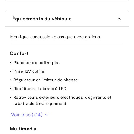
Équipements du véhicule
Identique concession classique avec options.
Confort
Plancher de coffre plat
Prise 12V coffre
Régulateur et limiteur de vitesse
Répétiteurs latéraux à LED
Rétroviseurs extérieurs électriques, dégivrants et
rabattable électriquement
Siège conducteur semi - électrique
Voir plus (+14)
Signature lumineuse en "Y" à LED
Multimédia
Volant réglable en hauteur et en profondeur