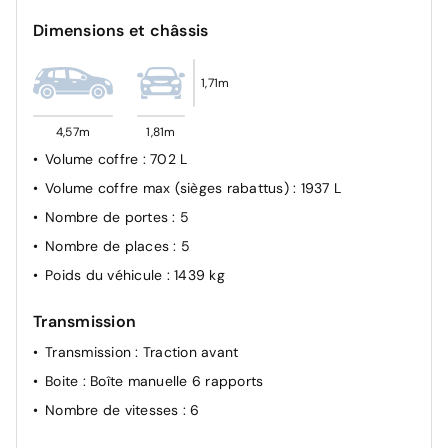
Avertissement distance de sécurité
Dimensions et châssis
Commutation automatique feux de croisement/route
Détection de perte de pression des pneus
1,71m
Frein de parking électrique
Lunette AR dégivrante
4,57m
1,81m
Mode éco
Volume coffre
: 702 L
My Safety Switch (bouton de déconnexion des aides à
Volume coffre max (sièges rabattus)
: 1937 L
la conduite)
Nombre de portes
: 5
Nombre de places
: 5
Poids du véhicule
: 1439 kg
Transmission
Transmission
: Traction avant
Boite
: Boîte manuelle 6 rapports
Nombre de vitesses
: 6