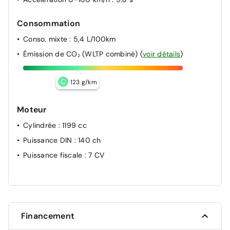
Consommation
Conso. mixte
: 5,4 L/100km
Émission de CO₂ (WLTP combiné)
(
voir détails
)
C
123 g/km
Moteur
Cylindrée
: 1199 cc
Puissance DIN
: 140 ch
Puissance fiscale
: 7 CV
Financement