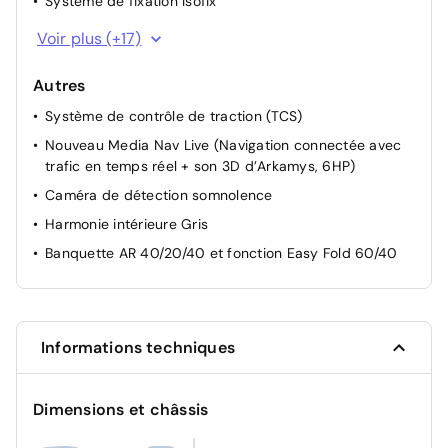
Système de fixation Isofix
Système de freinage d'urgence avancé (piéton, deux-
Voir plus (+17)
roues et intersection)
Verrouillage centralisée
Autres
Vitres AR surteintées
Système de contrôle de traction (TCS)
ABS
Nouveau Media Nav Live (Navigation connectée avec
trafic en temps réel + son 3D d’Arkamys, 6HP)
Airbag AV conducteur et passager
Caméra de détection somnolence
Airbag passager déconnectable
Harmonie intérieure Gris
Airbags latéraux AV et rideaux
Banquette AR 40/20/40 et fonction Easy Fold 60/40
Alerte franchissement de ligne et assistant maintien
dans la voie
Allumage des feux automatique et essuie-glace
automatiques
Informations techniques
Appel SOS (E-call)
Avertissement distance de sécurité
Dimensions et châssis
Commutation automatique feux de croisement/route
Détection de perte de pression des pneus