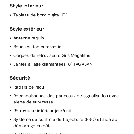
Boîte de vitesse manuelle
Style intérieur
Carte mains libres
Tableau de bord digital 10"
Climatisation automatique bi-zone
Console centrale haute avec accoudoir
Style extérieur
Direction assistée
Antenne requin
Feux de croisement à LED
Boucliers ton carosserie
Hayon électrique
Coques de rétroviseurs Gris Megalithe
Lève-vitres AR électriques
Jantes alliage diamantées 18'' TAGASAN
Lève-vitres AV électriques
Sécurité
Radars de recul
Reconnaissance des panneaux de signalisation avec
alerte de survitesse
Rétroviseur intérieur jour/nuit
Système de contrôle de trajectoire (ESC) et aide au
démarrage en côte