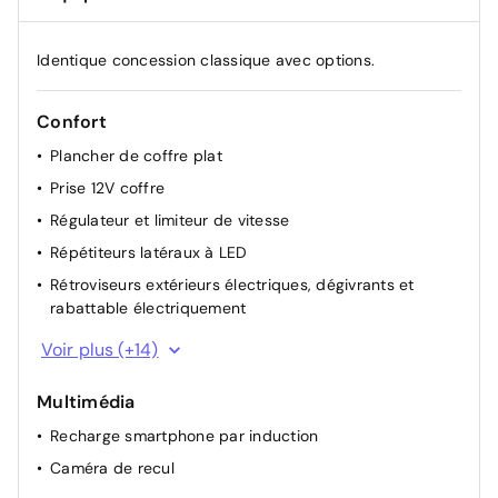
Identique concession classique avec options.
Confort
Plancher de coffre plat
Prise 12V coffre
Régulateur et limiteur de vitesse
Répétiteurs latéraux à LED
Rétroviseurs extérieurs électriques, dégivrants et
rabattable électriquement
Siège conducteur semi - électrique
Voir plus (+14)
Signature lumineuse en "Y" à LED
Multimédia
Volant réglable en hauteur et en profondeur
Recharge smartphone par induction
Volant Soft Feel
Caméra de recul
Barres de toit longitudinales