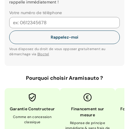
rappelle immédiatement !
Votre numéro de téléphone
Rappelez-moi
Vous disposez du droit de vous opposer gratuitement au
démarchage via
Bloctel
Pourquoi choisir Aramisauto ?
Garantie Constructeur
Financement sur
Form
mesure
Comme en concession
Ex
classique
En
Réponse de principe
immédiate & sans frais de