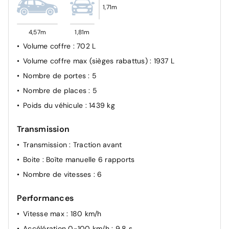
1,71m
Frein de parking électrique
Lunette AR dégivrante
4,57m
1,81m
Mode éco
Volume coffre
: 702 L
My Safety Switch (bouton de déconnexion des aides à
Volume coffre max (sièges rabattus)
: 1937 L
la conduite)
Nombre de portes
: 5
Nombre de places
: 5
Poids du véhicule
: 1439 kg
Transmission
Transmission
: Traction avant
Boite
: Boîte manuelle 6 rapports
Nombre de vitesses
: 6
Performances
Vitesse max
: 180 km/h
Accélération 0-100 km/h
: 9.8 s