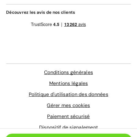
Assistance 0km, 24h/24 et 7j/7 (dépannage,
remorquage et véhicule de prêt)
Gravage des vitres
Découvrez les avis de nos clients
Contrôle technique
4 sur-tapis sur mesure
En savoir plus
Conditions générales
Mentions légales
Politique d'utilisation des données
Gérer mes cookies
Paiement sécurisé
Dispositif de signalement
© 2026 Aramisauto.com