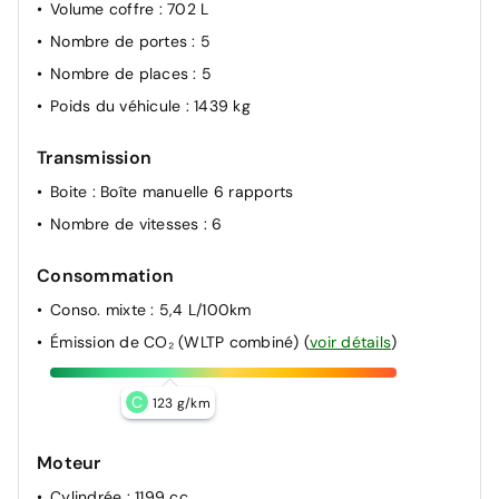
Volume coffre
: 702 L
Reconnaissance des panneaux de signalisation avec
Nombre de portes
: 5
alerte de survitesse
Nombre de places
: 5
Détection de perte de pression des pneus
Poids du véhicule
: 1439 kg
Système de freinage d'urgence avancé (piéton, deux-
roues et intersection)
Transmission
Verrouillage centralisée
Boite
: Boîte manuelle 6 rapports
ABS
Nombre de vitesses
: 6
Consommation
Conso. mixte
: 5,4 L/100km
Émission de CO₂ (WLTP combiné)
(
voir détails
)
C
123 g/km
Moteur
Cylindrée
: 1199 cc