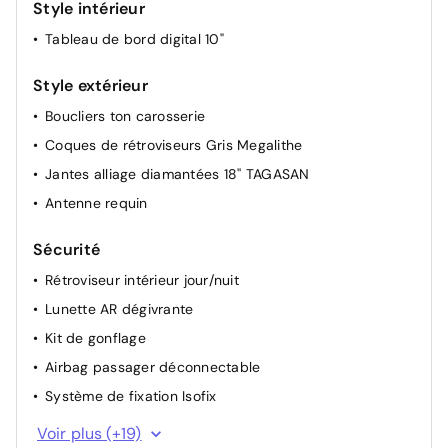
Style intérieur
Rétroviseurs extérieurs électriques, dégivrants et
Tableau de bord digital 10"
rabattable électriquement
Régulateur et limiteur de vitesse
Style extérieur
Carte mains libres
Boucliers ton carosserie
Siège conducteur semi - électrique
Coques de rétroviseurs Gris Megalithe
Hayon électrique
Jantes alliage diamantées 18'' TAGASAN
Climatisation automatique bi-zone
Antenne requin
Boîte de vitesse manuelle
Direction assistée
Sécurité
Rétroviseur intérieur jour/nuit
Lunette AR dégivrante
Kit de gonflage
Airbag passager déconnectable
Système de fixation Isofix
Frein de parking électrique
Voir plus (+19)