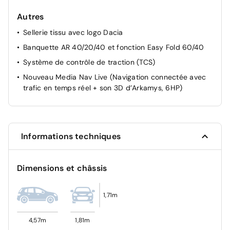
Airbags latéraux AV et rideaux
Autres
Mode éco
Sellerie tissu avec logo Dacia
Allumage des feux automatique et essuie-glace
automatiques
Banquette AR 40/20/40 et fonction Easy Fold 60/40
Commutation automatique feux de croisement/route
Système de contrôle de traction (TCS)
Appel SOS (E-call)
Nouveau Media Nav Live (Navigation connectée avec
trafic en temps réel + son 3D d’Arkamys, 6HP)
Avertissement distance de sécurité
Système de contrôle de trajectoire (ESC) et aide au
démarrage en côte
Airbag AV conducteur et passager
Informations techniques
Vitres AR surteintées
Alerte franchissement de ligne et assistant maintien
Dimensions et châssis
dans la voie
Système de surveillance de l'attention du conducteur
1,71m
My Safety Switch (bouton de déconnexion des aides à
la conduite)
4,57m
1,81m
Radars de recul