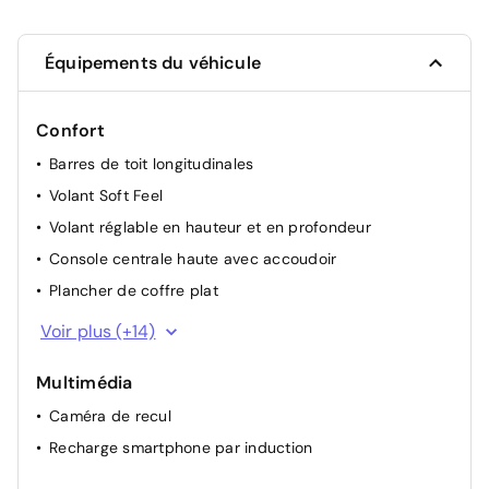
Équipements du véhicule
Confort
Barres de toit longitudinales
Volant Soft Feel
Volant réglable en hauteur et en profondeur
Console centrale haute avec accoudoir
Plancher de coffre plat
Feux de croisement à LED
Voir plus (+14)
Lève-vitres AR électriques
Multimédia
Lève-vitres AV électriques
Caméra de recul
Signature lumineuse en "Y" à LED
Recharge smartphone par induction
Répétiteurs latéraux à LED
Prise 12V coffre