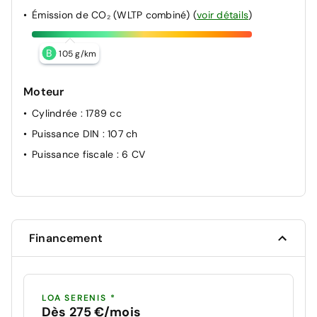
Émission de CO₂ (WLTP combiné)
(
voir détails
)
B
105 g/km
Moteur
Cylindrée
: 1789 cc
Puissance DIN
: 107 ch
Puissance fiscale
: 6 CV
Financement
LOA SERENIS *
Dès 275 €/mois