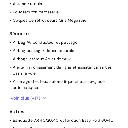
Antenne requin
Signature lumineuse en "Y" à LED
Boucliers ton carosserie
Volant réglable en hauteur et en profondeur
Coques de rétroviseurs Gris Megalithe
Volant Soft Feel
Sécurité
Airbag AV conducteur et passager
Airbag passager déconnectable
Airbags latéraux AV et rideaux
Alerte franchissement de ligne et assistant maintien
dans la voie
Allumage des feux automatique et essuie-glace
automatiques
Appel SOS (E-call)
Voir plus (+17)
Avertissement distance de sécurité
Autres
Commutation automatique feux de croisement/route
Banquette AR 40/20/40 et fonction Easy Fold 60/40
Détection de perte de pression des pneus