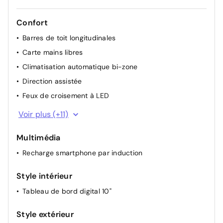
Confort
Barres de toit longitudinales
Carte mains libres
Climatisation automatique bi-zone
Direction assistée
Feux de croisement à LED
Hayon électrique
Voir plus (+11)
Lève-vitres AR électriques
Multimédia
Lève-vitres AV électriques
Recharge smartphone par induction
Plancher de coffre plat
Prise 12V coffre
Style intérieur
Répétiteurs latéraux à LED
Tableau de bord digital 10"
Rétroviseurs extérieurs électriques, dégivrants et
rabattable électriquement
Style extérieur
Siège conducteur semi - électrique