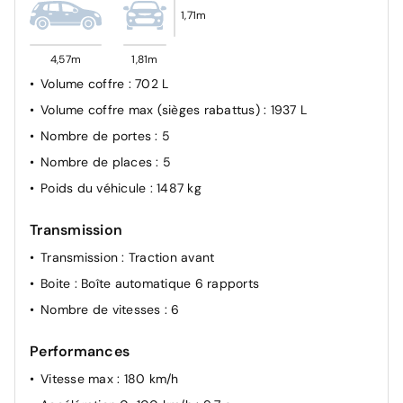
Verrouillage centralisée
1,71m
Vitres AR surteintées
4,57m
1,81m
ABS
Volume coffre
: 702 L
Volume coffre max (sièges rabattus)
: 1937 L
Nombre de portes
: 5
Nombre de places
: 5
Poids du véhicule
: 1487 kg
Transmission
Transmission
: Traction avant
Boite
: Boîte automatique 6 rapports
Nombre de vitesses
: 6
Performances
Vitesse max
: 180 km/h