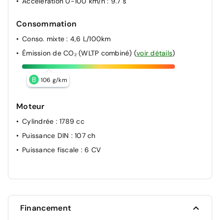
Accélération 0-100 km/h
: 9.7 s
Consommation
Conso. mixte
: 4,6 L/100km
Émission de CO₂ (WLTP combiné)
(
voir détails
)
B
106 g/km
Moteur
Cylindrée
: 1789 cc
Puissance DIN
: 107 ch
Puissance fiscale
: 6 CV
Financement