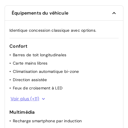
Équipements du véhicule
Identique concession classique avec options.
Confort
Barres de toit longitudinales
Carte mains libres
Climatisation automatique bi-zone
Direction assistée
Feux de croisement à LED
Hayon électrique
Voir plus (+11)
Lève-vitres AR électriques
Multimédia
Lève-vitres AV électriques
Recharge smartphone par induction
Plancher de coffre plat