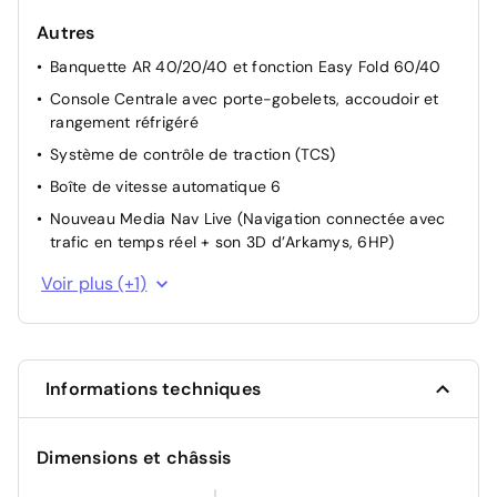
Avertissement distance de sécurité
Autres
Commutation automatique feux de croisement/route
Banquette AR 40/20/40 et fonction Easy Fold 60/40
Détection de perte de pression des pneus
Console Centrale avec porte-gobelets, accoudoir et
Frein de parking électrique
rangement réfrigéré
Lunette AR dégivrante
Système de contrôle de traction (TCS)
Mode éco
Boîte de vitesse automatique 6
My Safety Switch (bouton de déconnexion des aides à
Nouveau Media Nav Live (Navigation connectée avec
la conduite)
trafic en temps réel + son 3D d’Arkamys, 6HP)
Reconnaissance des panneaux de signalisation avec
Caméra de détection somnolence
alerte de survitesse
Voir plus (+1)
Régulateur de vitesse adaptatif
Rétroviseur intérieur jour/nuit
Système de contrôle de trajectoire (ESC) et aide au
Informations techniques
démarrage en côte
Système de fixation Isofix
Dimensions et châssis
Système de freinage d'urgence avancé (piéton, deux-
roues et intersection)