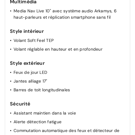
Multimédia
Lunette arrière chauffante
Media Nav Live 10" avec système audio Arkamys, 6
Rétroviseurs extérieurs à réglage électriques et
haut-parleurs et réplication smartphone sans fil
dégivrants
Rétroviseur intérieur jour/nuit
Style intérieur
Lève-vitres AV et AR électriques à impulsion et anti
Volant Soft Feel TEP
pincement
Volant réglable en hauteur et en profondeur
Lève-vitres AV électriques (impulsionnel conducteur)
Airbag passager déconnectable
Style extérieur
Feux de jour LED
Jantes alliage 17"
Barres de toit longitudinales
Sécurité
Assistant maintien dans la voie
Alerte détection fatigue
Commutation automatique des feux et détecteur de