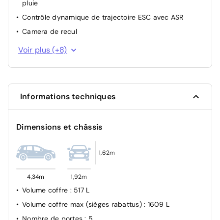
pluie
Contrôle dynamique de trajectoire ESC avec ASR
Camera de recul
Condamnation des portes électriques
Voir plus (+8)
Système de fixation ISOFIX
Alerte d'oubli de ceinture de sécurité
Système de détection de la pression des pneus
Informations techniques
Alerte de distance de sécurité
Airbag frontal conducteur et passager
Dimensions et châssis
Freinage automatique d'urgence en ville pour deux
roues et piétons
1,62m
ABS (Anti-blocage des roues)
4,34m
1,92m
Volume coffre
: 517 L
Volume coffre max (sièges rabattus)
: 1609 L
Nombre de portes
: 5