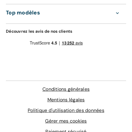
d'oeuvre valable dans le réseau constructeur
GRAVAGE + TAPIS
(Europe)
Top modèles
168 €
Assistance 0km, 24h/24 et 7j/7 (dépannage,
remorquage et véhicule de prêt)
Gravage des vitres
Découvrez les avis de nos clients
Contrôle technique
4 sur-tapis sur mesure
En savoir plus
Conditions générales
Mentions légales
Politique d'utilisation des données
Gérer mes cookies
Paiement sécurisé