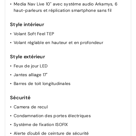
Media Nav Live 10" avec système audio Arkamys, 6
Rétroviseurs extérieurs à réglage électriques et
haut-parleurs et réplication smartphone sans fil
dégivrants
Lève-vitres AV et AR électriques à impulsion et anti
Style intérieur
pincement
Volant Soft Feel TEP
Lève-vitres AV électriques (impulsionnel conducteur)
Volant réglable en hauteur et en profondeur
Airbag passager déconnectable
Rétroviseur intérieur jour/nuit
Style extérieur
Feux de jour LED
Jantes alliage 17"
Barres de toit longitudinales
Sécurité
Camera de recul
Condamnation des portes électriques
Système de fixation ISOFIX
Alerte d'oubli de ceinture de sécurité