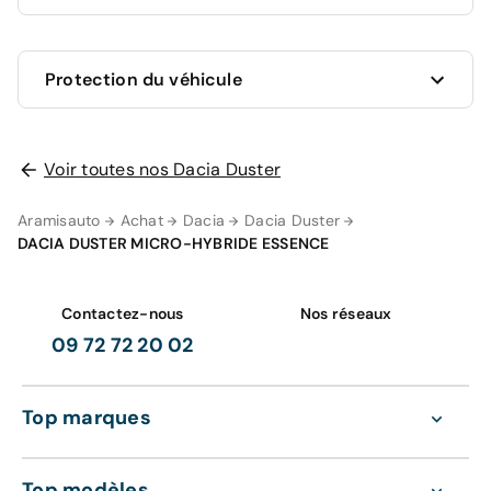
Ce véhicule est sous garantie constructeur Dacia
Protection du véhicule
jusqu'au 07/06/2028 soit pour une durée de 22
mois. Les travaux couverts par la garantie seront
effectués gratuitement par les professionnels du
réseau constructeur.
Voir toutes nos Dacia Duster
AUCUNE PROTECTION
0 €
La garantie de votre véhicule peut être prolongée
Aramisauto
Achat
Dacia
Dacia Duster
jusqu'a 5 ans. Rapprochez-vous de votre conseiller
en
DACIA DUSTER MICRO-HYBRIDE ESSENCE
agence
ou appelez-nous au
09 72 72 20 02
pour plus
d'informations.
GRAVAGE SEUL
98 €
Contactez-nous
Nos réseaux
Découvrez également nos contrats d'entretien
09 72 72 20 02
tout compris de 36 à 60 mois :
Gravage des vitres
Entretien de votre véhicule
Top marques
Extension de garantie pièces et main
d'oeuvre valable dans le réseau constructeur
GRAVAGE + TAPIS
(Europe)
Top modèles