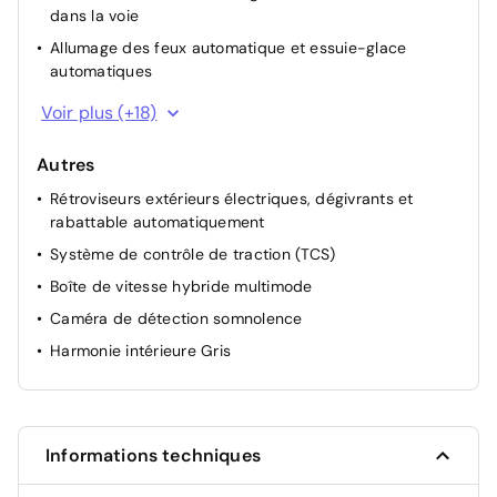
dans la voie
Allumage des feux automatique et essuie-glace
automatiques
Appel SOS (E-call)
Voir plus (+18)
Avertissement distance de sécurité
Autres
Commutation automatique feux de croisement/route
Rétroviseurs extérieurs électriques, dégivrants et
Détection de perte de pression des pneus
rabattable automatiquement
Frein de parking électrique
Système de contrôle de traction (TCS)
Kit de gonflage
Boîte de vitesse hybride multimode
Lunette AR dégivrante
Caméra de détection somnolence
Mode éco
Harmonie intérieure Gris
My Safety Switch (bouton de déconnexion des aides à
la conduite)
Reconnaissance des panneaux de signalisation avec
alerte de survitesse
Informations techniques
Régulateur de vitesse adaptatif