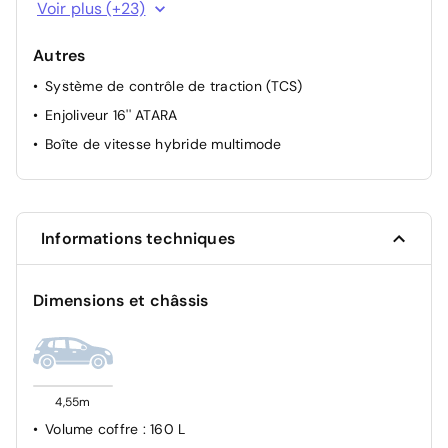
Assistance au freinage d'urgence + allumage des
Voir plus (+23)
warnings
Bouton appel d'urgence E-call
Autres
Condamnation centralisée des portes
Système de contrôle de traction (TCS)
Condamnation des ouvrants en roulant
Enjoliveur 16'' ATARA
Feux anti brouillard
Boîte de vitesse hybride multimode
Feux de jour à LED
Filtre à particules
Frein de parking électrique
Informations techniques
Kit de gonflage
Mode éco
Dimensions et châssis
Prédisposition Ethylotest
Rappel de bouclage de ceintures
Reconnaissance des panneaux de signalisation avec
alerte de survitesse
4,55m
Régulateur de vitesse
Volume coffre
: 160 L