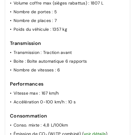
Rétroviseur intérieur jour/nuit
Volume coffre max (sièges rabattus)
: 1807 L
Siège conducteur réglable en hauteur
Nombre de portes
: 5
Signature lumineuse DACIA en Y à LED
Nombre de places
: 7
Système anti-blocage des roues (ABS)
Poids du véhicule
: 1357 kg
Système de contrôle de trajectoire (ESC) et aide au
démarrage en côte
Transmission
Système de fixation Isofix
Transmission
: Traction avant
Système de freinage d'urgence avancé (pieton, deux-
Boite
: Boîte automatique 6 rapports
rorues et intersection)
Nombre de vitesses
: 6
Système de surveillance de l'attention du conducteur
Vitres, portes AR, custode et lunette AR surteintées
Performances
Vitesse max
: 167 km/h
Accélération 0-100 km/h
: 10 s
Consommation
Conso. mixte
: 4,8 L/100km
Émission de CO₂ (WLTP combiné)
(
voir détails
)