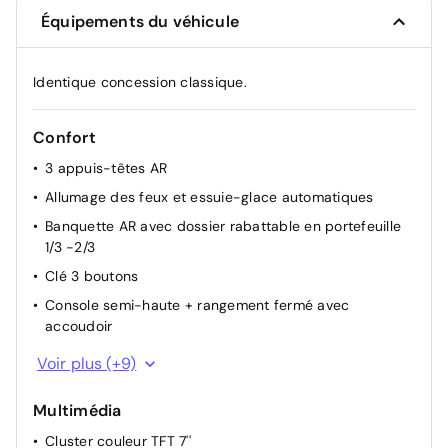
Équipements du véhicule
Identique concession classique.
Confort
3 appuis-têtes AR
Allumage des feux et essuie-glace automatiques
Banquette AR avec dossier rabattable en portefeuille
1/3 -2/3
Clé 3 boutons
Console semi-haute + rangement fermé avec
accoudoir
Eclairage du coffre
Voir plus (+9)
Eclairage plafonnier AR
Multimédia
Lève-vitre conducteur électrique impulsionnel
Cluster couleur TFT 7''
Lève-vitres AR électriques