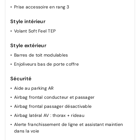
Prise accessoire en rang 3
Ordinateur de bord
Rétroviseurs extérieurs
Style intérieur
Rétroviseurs extérieurs réglables électriquement +
Volant Soft Feel TEP
dégivrants
Volant réglable en hauteur et en profondeur
Style extérieur
Direction assistée
Barres de toit modulables
Enjoliveurs bas de porte coffre
Sécurité
Aide au parking AR
Airbag frontal conducteur et passager
Airbag frontal passager désactivable
Airbag latéral AV : thorax + rideau
Alerte franchissement de ligne et assistant maintien
dans la voie