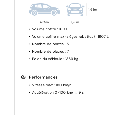
Détection de pression des pneus
Feux anti brouillard
1,63m
Feux de jour à LED
4,55m
1,78m
Filtre à particules
Volume coffre
: 160 L
Frein de parking électrique
Volume coffre max (sièges rabattus)
: 1807 L
Kit de gonflage
Nombre de portes
: 5
Mode éco
Nombre de places
: 7
Prédisposition Ethylotest
Poids du véhicule
: 1359 kg
Rappel de bouclage de ceintures
Reconnaissance des panneaux de signalisatio
avec alerte de survitesse
Performances
Régulateur de vitesse
Vitesse max
: 180 km/h
Rétroviseur intérieur jour/nuit
Accélération 0-100 km/h
: 9 s
Siège conducteur réglable en hauteur
Signature lumineuse DACIA en Y à LED
Système de fixation Isofix