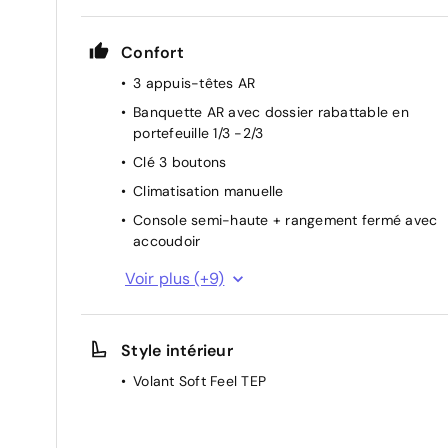
Confort
3 appuis-têtes AR
Banquette AR avec dossier rabattable en
portefeuille 1/3 -2/3
Clé 3 boutons
Climatisation manuelle
Console semi-haute + rangement fermé avec
accoudoir
Direction assistée
Voir plus (+9)
Eclairage du coffre
Eclairage plafonnier AR
Style intérieur
Lève-vitre conducteur électrique impulsionnel
Volant Soft Feel TEP
Lève-vitres AR électriques
Ordinateur de bord
Rétroviseurs extérieurs