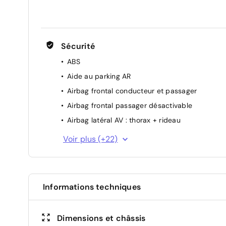
Rétroviseurs extérieurs réglables électriqueme
+ dégivrants
Volant réglable en hauteur et en profondeur
Sécurité
ABS
Aide au parking AR
Airbag frontal conducteur et passager
Airbag frontal passager désactivable
Airbag latéral AV : thorax + rideau
Alerte franchissement de ligne et assistant
Voir plus (+22)
maintien dans la voie
Appel SOS (E-call)
Assistance au freinage d'urgence + allumage
des warnings
Informations techniques
Condamnation centralisée des portes
Condamnation des ouvrants en roulant
Dimensions et châssis