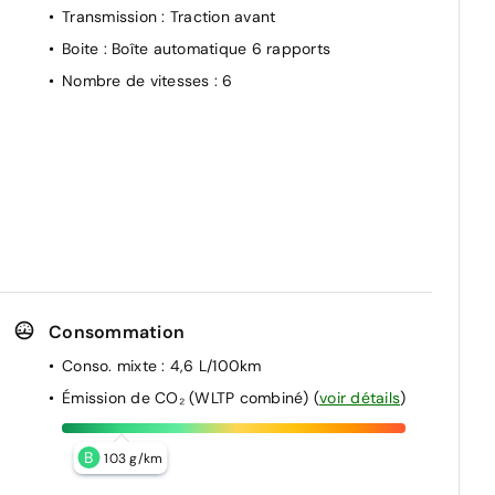
Transmission
: Traction avant
Boite
: Boîte automatique 6 rapports
Nombre de vitesses
: 6
n
Consommation
Conso. mixte
: 4,6 L/100km
Émission de CO₂ (WLTP combiné)
(
voir détails
)
B
103 g/km