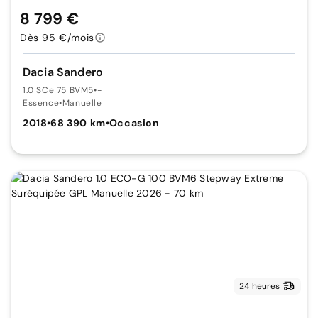
8 799 €
Dès 95 €/mois
Dacia Sandero
1.0 SCe 75 BVM5
•
-
Essence
•
Manuelle
2018
•
68 390 km
•
Occasion
24 heures