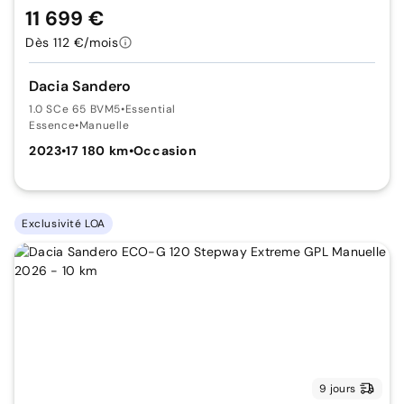
11 699 €
Dès 112 €/mois
Dacia Sandero
1.0 SCe 65 BVM5
•
Essential
Essence
•
Manuelle
2023
•
17 180 km
•
Occasion
Exclusivité LOA
9 jours