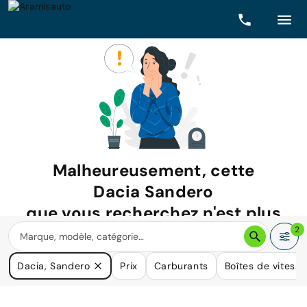
Malheureusement, cette
Dacia Sandero
que vous recherchez n'est plus
disponible.
2
Nous avons de nombreuses voitures qui pourraient répondre
Dacia, Sandero
Prix
Carburants
Boîtes de vitesse
à vos besoins.