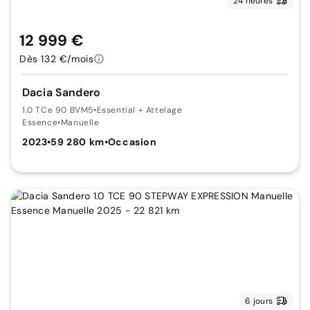
24 heures
12 999 €
Dès 132 €/mois
Dacia Sandero
1.0 TCe 90 BVM5
•
Essential + Attelage
Essence
•
Manuelle
2023
•
59 280 km
•
Occasion
6 jours