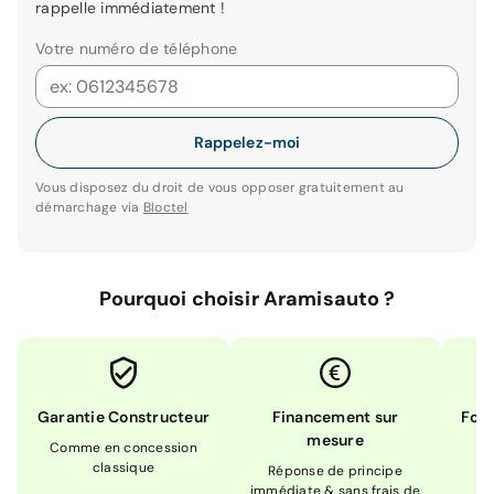
rappelle immédiatement !
Votre numéro de téléphone
Rappelez-moi
Vous disposez du droit de vous opposer gratuitement au
démarchage via
Bloctel
Pourquoi choisir Aramisauto ?
Garantie Constructeur
Financement sur
Form
mesure
Comme en concession
Ex
classique
En
Réponse de principe
immédiate & sans frais de