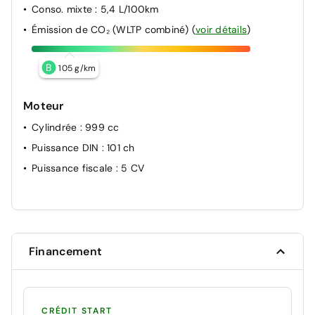
Conso. mixte
: 5,4 L/100km
Émission de CO₂ (WLTP combiné)
(
voir détails
)
B
105 g/km
Moteur
Cylindrée
: 999 cc
Puissance DIN
: 101 ch
Puissance fiscale
: 5 CV
Financement
CRÉDIT START