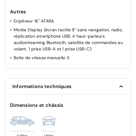
Condamnation des ouvrants en roulant
Autres
Détection de pression des pneus
Enjoliveur 16'' ATARA
Feux de jour à LED
Media Display (écran tactile 8'' sans navigation, radio,
Kit de gonflage
réplication smartphone USB, 4 haut-parleurs
Prédisposition Ethylotest
audiostreaming Bluetooth, satellite de commandes au
Rappel de bouclage de ceintures
volant, 1 prise USB-A et 1 prise USB-C)
Reconnaissance des panneaux de signalisation avec
Boîte de vitesse manuelle 5
alerte de survitesse
Rétroviseur intérieur jour/nuit
Signature lumineuse DACIA en Y à LED
Informations techniques
Système anti-blocage des roues (ABS)
Système de fixation Isofix
Dimensions et châssis
Système de freinage d'urgence avancé (pieton, deux-
rorues et intersection)
Système de surveillance de l'attention du conducteur
ESP+ASR