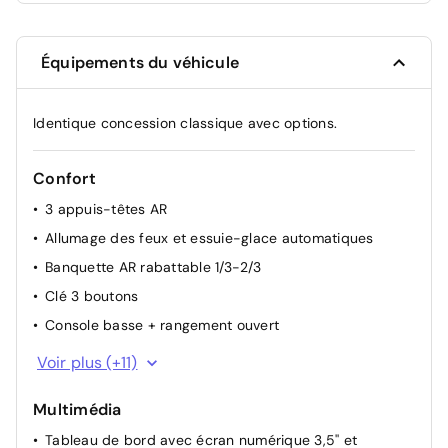
Équipements du véhicule
Identique concession classique avec options.
Confort
3 appuis-têtes AR
Allumage des feux et essuie-glace automatiques
Banquette AR rabattable 1/3-2/3
Clé 3 boutons
Console basse + rangement ouvert
Eclairage du coffre
Voir plus (+11)
Fonction éco-mode
Multimédia
Lève-vitres AR électriques
Tableau de bord avec écran numérique 3,5'' et
Lève-vitres AV électriques, conducteur impulsionnel