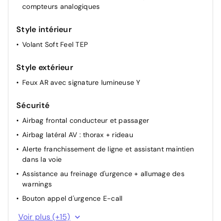
compteurs analogiques
Projecteurs antibrouillard
Régulateur et limiteur de vitesse
Style intérieur
Rétroviseurs extérieurs électriques et dégivrants
Volant Soft Feel TEP
Rétroviseurs extérieurs ton carrosserie
Style extérieur
Siège conducteur réglable en hauteur + accoudoir AV
Volant réglable en hauteur et en profondeur
Feux AR avec signature lumineuse Y
Direction assistée
Sécurité
Airbag frontal conducteur et passager
Airbag latéral AV : thorax + rideau
Alerte franchissement de ligne et assistant maintien
dans la voie
Assistance au freinage d'urgence + allumage des
warnings
Bouton appel d'urgence E-call
Condamnation centralisée des portes
Voir plus (+15)