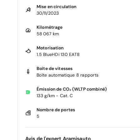
Mise en circulation
30/11/2023
Kilométrage
58 067 km
Motorisation
1.5 BlueHDi 130 EAT8
Boîte de vitesses
Boîte automatique 8 rapports
Émission de CO₂ (WLTP combiné)
133 g/km - Cat. C
Nombre de portes
5
Avis de l'expert Aramisauto