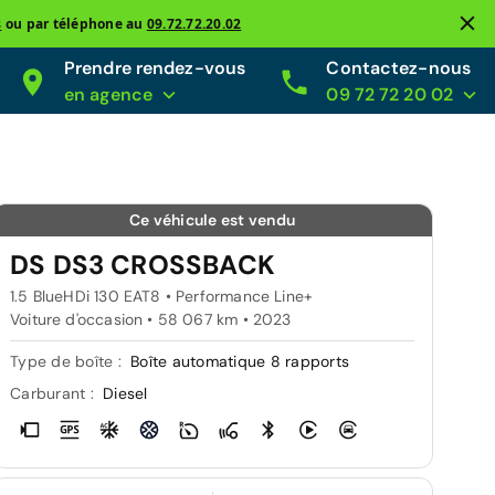
s
ou par téléphone au
09.72.72.20.02
Prendre rendez-vous
Contactez-nous
en agence
09 72 72 20 02
Ce véhicule est vendu
DS DS3 CROSSBACK
1.5 BlueHDi 130 EAT8 • Performance Line+
Voiture d'occasion • 58 067 km • 2023
Type de boîte :
Boîte automatique 8 rapports
Carburant :
Diesel