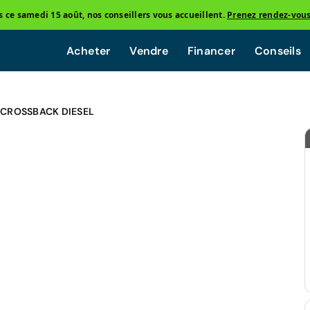
ce samedi 15 août, nos conseillers vous accueillent.
Prenez rendez-vou
Acheter
Vendre
Financer
Conseils
 CROSSBACK DIESEL