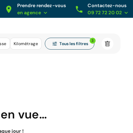
Prendre rendez-vous
Contactez-nous
en agence
09 72 72 20 02
3
Tous les filtres
esse
Kilométrage
 en vue…
que jour !