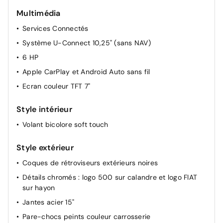
Câble de recharge Mode 3
Multimédia
Capteur de pluie et luminosité
Services Connectés
Chargeur embarqué 11 kW (AC)
Système U-Connect 10,25" (sans NAV)
Climatisation automatique
6 HP
Démarrage sans clé
Apple CarPlay et Android Auto sans fil
Direction assistée
Ecran couleur TFT 7"
Style intérieur
Volant bicolore soft touch
Style extérieur
Coques de rétroviseurs extérieurs noires
Détails chromés : logo 500 sur calandre et logo FIAT
sur hayon
Jantes acier 15"
Pare-chocs peints couleur carrosserie