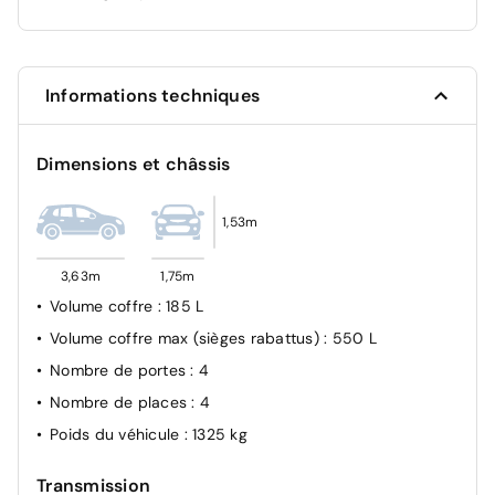
Feux de jour à LED
Frein à main électrique
Freinage autonome d'urgence
Informations techniques
Limiteur de vitesse
Radar de recul
Dimensions et châssis
1,53m
3,63m
1,75m
Volume coffre
: 185 L
Volume coffre max (sièges rabattus)
: 550 L
Nombre de portes
: 4
Nombre de places
: 4
Poids du véhicule
: 1325 kg
Transmission