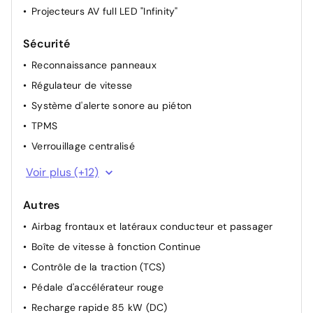
Projecteurs AV full LED "Infinity"
Sécurité
Reconnaissance panneaux
Régulateur de vitesse
Système d'alerte sonore au piéton
TPMS
Verrouillage centralisé
Vitres électriques
Voir plus (+12)
6 airbags
Autres
ABS - antiblocage des roues avec répartiteur de
freinage EBD
Airbag frontaux et latéraux conducteur et passager
Alerte franchissement de ligne
Boîte de vitesse à fonction Continue
Appel d'urgence e-Call
Contrôle de la traction (TCS)
Détecteur de fatigue
Pédale d'accélérateur rouge
ESP - Contrôle dynamique de stabilité
Recharge rapide 85 kW (DC)