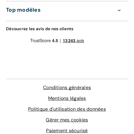
d'oeuvre valable dans le réseau constructeur
GRAVAGE + TAPIS
(Europe)
Top modèles
168 €
Assistance 0km, 24h/24 et 7j/7 (dépannage,
remorquage et véhicule de prêt)
Gravage des vitres
Découvrez les avis de nos clients
Contrôle technique
4 sur-tapis sur mesure
En savoir plus
Conditions générales
Mentions légales
Politique d'utilisation des données
Gérer mes cookies
Paiement sécurisé