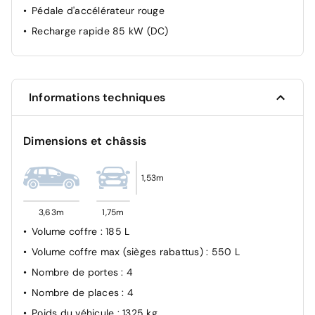
Détecteur de fatigue
Pédale d'accélérateur rouge
ESP - Contrôle dynamique de stabilité
Recharge rapide 85 kW (DC)
Feux de jour à LED
Frein à main électrique
Freinage autonome d'urgence
Informations techniques
Limiteur de vitesse
Radar de recul
Dimensions et châssis
1,53m
3,63m
1,75m
Volume coffre
: 185 L
Volume coffre max (sièges rabattus)
: 550 L
Nombre de portes
: 4
Nombre de places
: 4
Poids du véhicule
: 1325 kg