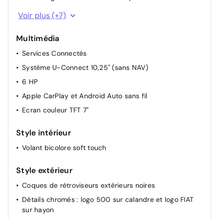
Batterie 42 kWh
Voir plus (+7)
Câble de recharge Mode 3
Multimédia
Capteur de pluie et luminosité
Services Connectés
Chargeur embarqué 11 kW (AC)
Système U-Connect 10,25" (sans NAV)
Climatisation automatique
6 HP
Démarrage sans clé
Apple CarPlay et Android Auto sans fil
Direction assistée
Ecran couleur TFT 7"
Style intérieur
Volant bicolore soft touch
Style extérieur
Coques de rétroviseurs extérieurs noires
Détails chromés : logo 500 sur calandre et logo FIAT
sur hayon