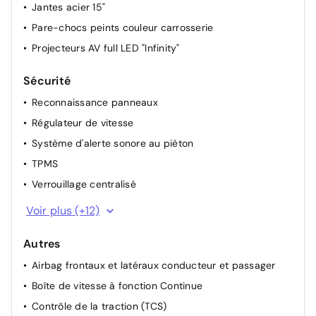
Jantes acier 15"
Pare-chocs peints couleur carrosserie
Projecteurs AV full LED "Infinity"
Sécurité
Reconnaissance panneaux
Régulateur de vitesse
Système d'alerte sonore au piéton
TPMS
Verrouillage centralisé
Vitres électriques
Voir plus (+12)
6 airbags
Autres
ABS - antiblocage des roues avec répartiteur de
freinage EBD
Airbag frontaux et latéraux conducteur et passager
Alerte franchissement de ligne
Boîte de vitesse à fonction Continue
Appel d'urgence e-Call
Contrôle de la traction (TCS)