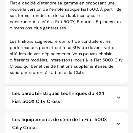
Fiat a décidé d’étendre sa gamme en proposant une
nouvelle version de l’emblématique Fiat 500. À partir de
ses formes rondes et de son look iconique, le
constructeur a créé la Fiat 500X, 5 portes, 5 places aux
dimensions plus généreuses.
Les finitions soignées, le confort de conduite et les
performances permettent à ce SUV de devenir votre
allié lors de vos déplacements. Vous pouvez choisir
différents modèles, intéressons-nous à la Fiat 500X City
Cross, qui bénéficie de finitions supplémentaires de
série par rapport à l’Urban et la Club.
Les caractéristiques techniques du 4X4
Fiat 500X City Cross
Doté de formes généreuses, ses dimensions sont plus
Les équipements de série de la Fiat 500X
importantes que celles du modèle classique de la Fiat
City Cross
500 : une longueur de 4,27 m, une largeur de 1,80 m,