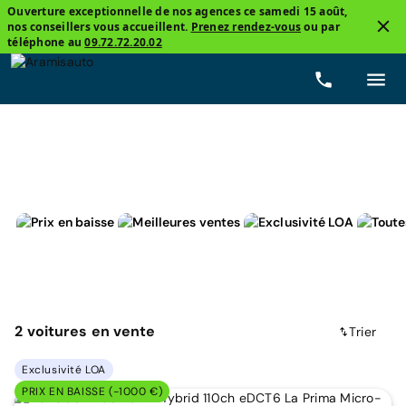
Ouverture exceptionnelle de nos agences ce samedi 15 août,
nos conseillers vous accueillent.
Prenez rendez-vous
ou par
4
téléphone au
09.72.72.20.02
Fiat, 600
La Prima
Micro-hybride
Prix
Bo
2
voitures
en vente
Trier
Exclusivité LOA
PRIX EN BAISSE (-1000 €)