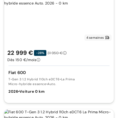
4 semaines
22 999 €
31 950 €
-28%
Dès 150 €/mois
Fiat 600
T-Gen 3 1.2 Hybrid 110ch eDCT6
•
La Prima
Micro-hybride essence
•
Auto.
2026
•
Voiture 0 km