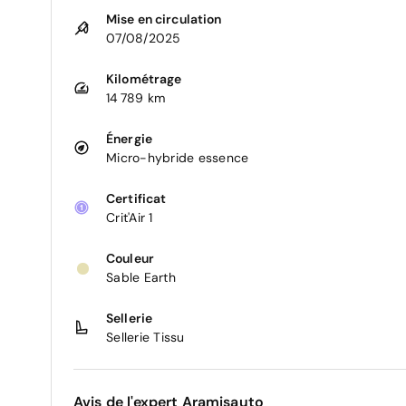
Mise en circulation
07/08/2025
Kilométrage
14 789 km
Énergie
Micro-hybride essence
Certificat
Crit'Air 1
Couleur
Sable Earth
Sellerie
Sellerie Tissu
Avis de l'expert Aramisauto