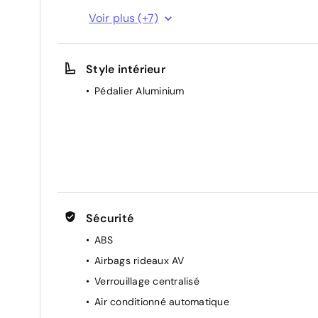
Console centrale avec accoudoir coulissant
Voir plus (+7)
Pare-brise acoustique
Sélecteur de mode de conduite
Style intérieur
Siège conducteur à réglage manuel 2 voies
Pédalier Aluminium
Siège passager avec support lombaire
Sièges Sport
Tapis de sol AV Premium
Sécurité
ABS
Airbags rideaux AV
Verrouillage centralisé
Air conditionné automatique