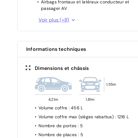
Airbags frontaux et latéraux conducteur et
passager AV
Allumage automatique des phares
Voir plus (+8)
Assistant de maintien dans la voie
Feux AR à LED
Lecture des panneaux de signalisation
Informations techniques
Régulateur/limiteur de vitesse
Système de surveillance de la pression des
Dimensions et châssis
pneus
Vitres AR surteintées
1,55m
Vitres électriques AV/AR
4,21m
1,81m
Volume coffre
: 456 L
Volume coffre max (sièges rabattus)
: 1216 L
Nombre de portes
: 5
Nombre de places
: 5