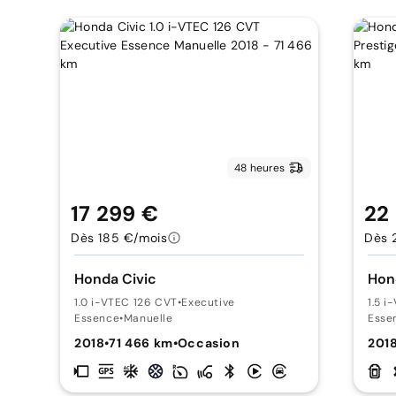
48 heures
17 299 €
22
Dès 185 €/mois
Dès 
Honda Civic
Hon
1.0 i-VTEC 126 CVT
•
Executive
1.5 
Essence
•
Manuelle
Esse
2018
•
71 466 km
•
Occasion
201