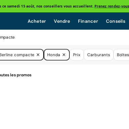
ce samedi 15 août, nos conseillers vous accueillent.
Prenez rendez-vou
Acheter
Vendre
Financer
Conseils
ompacte
Berline compacte
Honda
Prix
Carburants
Boîte