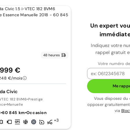
Un expert vou
immédiate
Indiquez votre n
rappel gratuit 
48 heures
Votre numéro de
 999 €
248 €/mois
Me rappe
da Civic
Vous disposez du 
i-VTEC 182 BVM6
•
Prestige
opposer gratuitemen
nce
•
Manuelle
via
Bloc
8
•
60 845 km
•
Occasion
+3