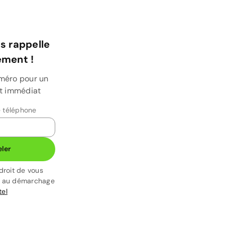
s rappelle
ment !
uméro pour un
et immédiat
 téléphone
ler
droit de vous
t au démarchage
tel