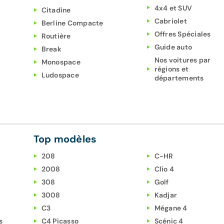
4x4 et SUV
Citadine
Cabriolet
Berline Compacte
Offres Spéciales
Routière
Guide auto
Break
Nos voitures par
Monospace
régions et
Ludospace
départements
Top modèles
208
C-HR
2008
Clio 4
308
Golf
3008
Kadjar
C3
Mégane 4
s
C4 Picasso
Scénic 4