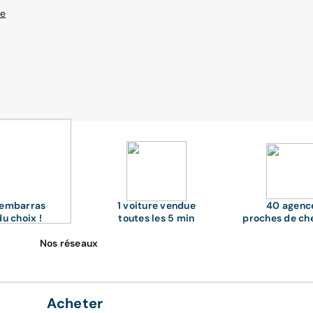
le
'embarras
1 voiture vendue
40 agenc
du choix !
toutes les 5 min
proches de ch
Nos réseaux
Acheter