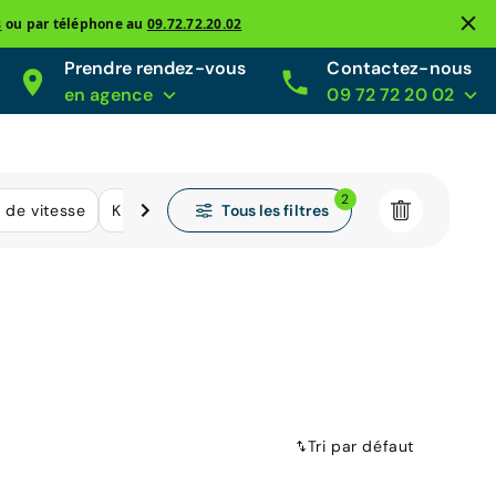
s
ou par téléphone au
09.72.72.20.02
Prendre rendez-vous
Contactez-nous
en agence
09 72 72 20 02
2
Tous les filtres
s de vitesse
Kilométrage
Tri par défaut