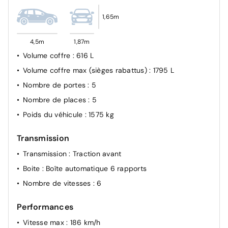
Connexion Bluetooth
1,65m
Contrôle de la pression des pneumatiques
Contrôle de trajectoire électronique ESP avec gestion
4,5m
1,87m
de stabilité pour remorque
Volume coffre
: 616 L
Contrôle de vitesse en descente
Volume coffre max (sièges rabattus)
: 1795 L
Détection de fatigue du conducteur
Nombre de portes
: 5
eCall: appel d'urgence automatique aux services de
Nombre de places
: 5
secours avec géolocalisation du véhicule
Poids du véhicule
: 1575 kg
Eclairage additionnel en virage
Feux de route intelligents
Transmission
Frein de parking électrique avec fonction auto-hold
Transmission
: Traction avant
Freinage anti multi-collisions
Boite
: Boîte automatique 6 rapports
Freinage d'urgence autonome avec fonction
Nombre de vitesses
: 6
intersections
Freinage d'urgence autonome avec reconnaissance
Performances
piétons et cyclistes
Vitesse max
: 186 km/h
Freinage régénératif intelligent modulable via palettes