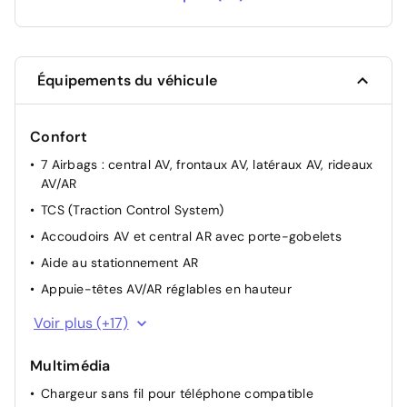
Sans filet de coffre
--
Sans Pare-soleil intégrés dans les portes AR
--
Équipements du véhicule
Siège passager avec support lombaire
200 €
Confort
Système audio premium Krell avec subwoofer
750 €
7 Airbags : central AV, frontaux AV, latéraux AV, rideaux
et amplificateur
AV/AR
TCS (Traction Control System)
Accoudoirs AV et central AR avec porte-gobelets
Aide au stationnement AR
Appuie-têtes AV/AR réglables en hauteur
Climatisation automatique bi-zone avec désembuage
Voir plus (+17)
automatique
Console centrale avec bac de rangement sous
Multimédia
l'accoudoir AV
Chargeur sans fil pour téléphone compatible
Dossier AR rabattable 40/20/40 à distance avec