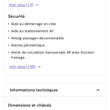
Antenne de toit type requin
Voir plus (+3)
Jonc de vitres chromé
Sécurité
Feux AR à LED avec bandeau lumineux
Aide au démarrage en côte
Aide au stationnement AV
Airbag passager déconnectable
Alarme périmétrique
Alerte de circulation transversale AR avec fonction
freinage
Alerte de présence de passager AR avec capteur
Voir plus (+38)
ultrason
Allumage automatique des feux
Assistance à la sortie du véhicule
Informations techniques
Assistance active à la conduite sur autoroute
Caméra de recul avec lignes de guidage dynamiques
Dimensions et châssis
Clignotants AV à LED