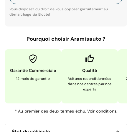
Vous disposez du droit de vous opposer gratuitement au
démarchage via
Bloctel
Pourquoi choisir Aramisauto ?
Garantie Commerciale
Qualité
12 mois de garantie
Voitures reconditionnées
Zér
dans nos centres par nos
m
experts
*
Au premier des deux termes échu.
Voir conditions.
État du véhicule