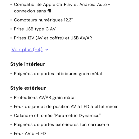
Compatibilité Apple CarPlay et Android Auto -
commande depuis le coffre
connexion sans fil
Drive Mode
Compteurs numériques 12,3"
Poches aumonières au dos des sièges AV
Prise USB type C AV
Eclairage d'ambiance intérieur à LED personnalisable
Prises 12V (AV et coffre) et USB AV/AR
Volant réglable en hauteur et en profondeur
Réception radio numérique terrestre (DAB)
Voir plus (+4)
Sièges AV chauffants
Services connectés BlueLink
Rétroviseurs électriques dégivrants, rabattables
Style intérieur
Système de navigation Europe avec programme de
électriquement avec clignotants intégrés
mise à jour de la cartographie
Poignées de portes intérieures grain métal
Pare-brise et vitres AV athermiques
Système multimédia avec écran couleur tactile 12,3"
Transmission à commande électrique
avec reconnaissance vocale en ligne
Style extérieur
Sièges AR inclinables
Protections AV/AR grain métal
Rails de toit
Feux de jour et de position AV à LED à effet miroir
Pare-brise avec film acoustique
Calandre chromée "Parametric Dynamics"
Boîte automatique 6 rapports
Poignées de portes extérieures ton carroserie
Système d'accès mains-libres et démarrage sans clé
Feux AV bi-LED
Rétroviseurs extérieurs ton carrosserie