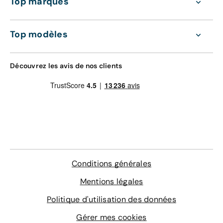
Top marques
Assistance 0km, 24h/24 et 7j/7 (dépannage,
professionnel conduira votre nouvelle voiture
remorquage et véhicule de prêt)
jusqu'à vous.
Gravage des vitres
Contrôle technique
Top modèles
4 sur-tapis sur mesure
Délai de livraison à domicile : 24 heures
En savoir plus
Découvrez les avis de nos clients
LE MEILLEUR RAPPORT QUALITÉ-PRIX
Livraison en agence
178 €
Bon à savoir :
La livraison est gratuite à l'agence
de Clermont-Ferrand
Agence de livraison
Conditions générales
Choisissez une agence
Mentions légales
Politique d'utilisation des données
Délai de livraison en agence : 24 heures
Gérer mes cookies