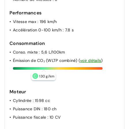
Frein de parking électrique avec fonction auto-hold
Performances
Freinage anti multi-collisions
Vitesse max
: 196 km/h
Freinage d'urgence autonome avec fonction
Accélération 0-100 km/h
: 7.8 s
intersections
Freinage d'urgence autonome avec reconnaissance
Consommation
piétons et cyclistes
Conso. mixte
: 5,6 L/100km
Freinage régénératif intelligent modulable via palettes
au volant
Émission de CO₂ (WLTP combiné)
(
voir détails
)
Limiteur de vitesse intelligent
Protections de seuils de portes grain métal
C
130 g/km
Reconnaissance des panneaux de limitation de vitesse
Moteur
Régulateur de vitesse adaptatif intelligent (jusqu'à
l'arrêt)
Cylindrée
: 1598 cc
Rétroviseurs intérieur jour/nuit automatique
Puissance DIN
: 180 ch
Puissance fiscale
: 10 CV