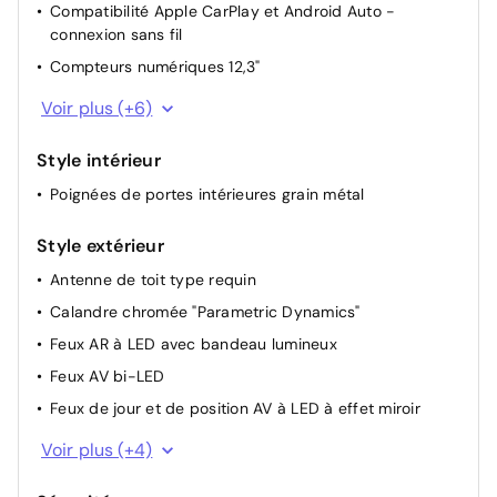
Compatibilité Apple CarPlay et Android Auto -
Eclairage d'ambiance intérieur à LED personnalisable
connexion sans fil
Pare-brise avec film acoustique
Compteurs numériques 12,3"
Pare-brise et vitres AV athermiques
eCall : appel d'urgence automatique aux services de
Voir plus (+6)
Poches aumonières au dos des sièges AV
secours avec géolocalisation du véhicule
Rails de toit
Mises à jour sans fil à distance OTA
Style intérieur
Rétroviseurs électriques dégivrants, rabattables
Prise USB type C AV
Poignées de portes intérieures grain métal
électriquement avec clignotants intégrés
Prises 12V (AV et coffre) et USB AV/AR
Rétroviseurs extérieurs ton carrosserie
Style extérieur
Réception radio numérique terrestre (DAB)
Siège conducteur avec support lombaire électrique
Antenne de toit type requin
Services connectés BlueLink
Calandre chromée "Parametric Dynamics"
Feux AR à LED avec bandeau lumineux
Feux AV bi-LED
Feux de jour et de position AV à LED à effet miroir
Jantes alliage 18"
Voir plus (+4)
Jonc de vitres chromé