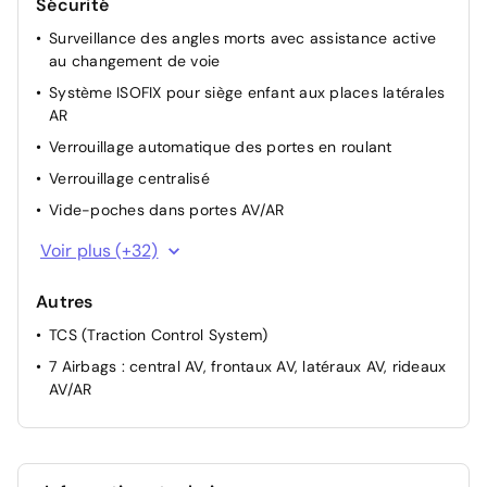
Sécurité
Poignées de portes extérieures ton carroserie
Surveillance des angles morts avec assistance active
Protections AV/AR grain métal
au changement de voie
Système ISOFIX pour siège enfant aux places latérales
AR
Verrouillage automatique des portes en roulant
Verrouillage centralisé
Vide-poches dans portes AV/AR
Vitres AR surteintées
Voir plus (+32)
Vitres AV/AR électriques séquentielles
Autres
Volant chauffant
TCS (Traction Control System)
Volant et pommeau de levier de vitesses gainés de
cuir
7 Airbags : central AV, frontaux AV, latéraux AV, rideaux
AV/AR
ABS et EBD
Aide au démarrage en côte
Aide au stationnement AV
Airbag passager déconnectable