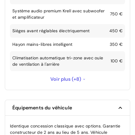
Système audio premium Krell avec subwoofer
750 €
et amplificateur
Sièges avant réglables électriquement
450 €
Hayon mains-libres intelligent
350 €
Climatisation automatique tri-zone avec ouïe
100 €
de ventilation à l'arrière
Pré-équipement pour Faisceau d'attelage
100 €
Voir plus (+8)
Garantie constructeur de 2 ans au lieu de 5
--
ans
Équipements du véhicule
Sans Alerte de présence de passager arrière
--
avec capteur ultrason
Identique concession classique avec options. Garantie
Sans filet de coffre
-50 €
constructeur de 2 ans au lieu de 5 ans. Véhicule