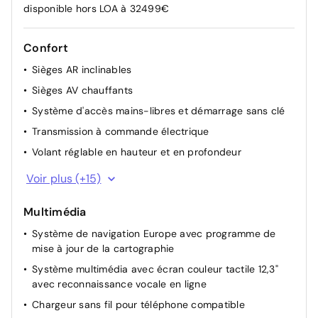
disponible hors LOA à 32499€
Sans Pare-soleil intégrés dans les portes AR
-50 €
Confort
Sans Assistance à la sortie du véhicule
-100 €
Sièges AR inclinables
Sans Assistance active à la conduite sur
Sièges AV chauffants
-100 €
autoroute
Système d'accès mains-libres et démarrage sans clé
Transmission à commande électrique
Sans commande depuis le coffre pour
-150 €
rabattre les sièges
Volant réglable en hauteur et en profondeur
Accoudoirs AV et central AR avec porte-gobelets
Voir plus (+15)
Aide au stationnement AR
Multimédia
Appuie-têtes AV/AR réglables en hauteur
Système de navigation Europe avec programme de
Boîte automatique 6 rapports
mise à jour de la cartographie
Capteur de désembuage automatique du pare-brise
Système multimédia avec écran couleur tactile 12,3"
Console centrale avec bac de rangement sous
avec reconnaissance vocale en ligne
l'accoudoir AV
Chargeur sans fil pour téléphone compatible
Drive Mode