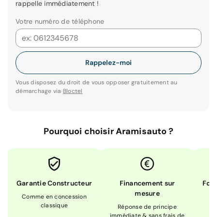
rappelle immédiatement !
Votre numéro de téléphone
Rappelez-moi
Vous disposez du droit de vous opposer gratuitement au
démarchage via
Bloctel
Pourquoi choisir Aramisauto ?
Garantie Constructeur
Financement sur
Form
mesure
Comme en concession
Ex
classique
En
Réponse de principe
immédiate & sans frais de