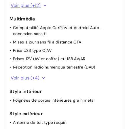
Climatisation automatique bi-zone avec désembuage
Voir plus (+12)
automatique
Console centrale avec bac de rangement sous
Multimédia
l'accoudoir AV
Compatibilité Apple CarPlay et Android Auto -
Drive Mode
connexion sans fil
Pare-brise avec film acoustique
Mises à jour sans fil à distance OTA
Poches aumonières au dos des sièges AV
Prise USB type C AV
Rétroviseurs électriques dégivrants, rabattables
Prises 12V (AV et coffre) et USB AV/AR
électriquement avec clignotants intégrés
Réception radio numérique terrestre (DAB)
Rétroviseurs extérieurs ton carrosserie
Services connectés BlueLink
Voir plus (+4)
Sièges AR inclinables
Système audio RDS, MP3, 4 HPs, 2 tweeters
Système d'accès mains-libres et démarrage sans clé
Style intérieur
Système de navigation Europe avec programme de
Transmission à commande électrique
mise à jour de la cartographie
Poignées de portes intérieures grain métal
Vitres AV électriques séquentielles
Système multimédia avec écran couleur tactile 12,3"
avec reconnaissance vocale en ligne
Volant réglable en hauteur et en profondeur
Style extérieur
Antenne de toit type requin