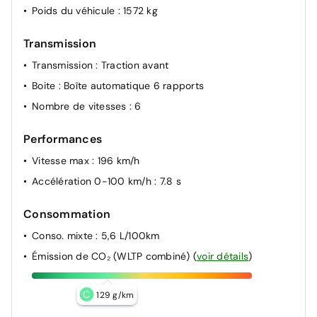
Freinage régénératif intelligent modulable via palettes
Poids du véhicule
: 1572 kg
au volant
Limiteur de vitesse intelligent
Transmission
Reconnaissance des panneaux de limitation de vitesse
Transmission
: Traction avant
Régulateur de vitesse
Boite
: Boîte automatique 6 rapports
Siège conducteur réglable en hauteur
Nombre de vitesses
: 6
Système ISOFIX pour siège enfant aux places latérales
AR
Performances
Verrouillage automatique des portes en roulant
Vitesse max
: 196 km/h
Verrouillage centralisé
Accélération 0-100 km/h
: 7.8 s
Vide-poches dans portes AV/AR
Consommation
Vitres AR électriques
Conso. mixte
: 5,6 L/100km
ABS et EBD
Émission de CO₂ (WLTP combiné)
(
voir détails
)
C
129 g/km