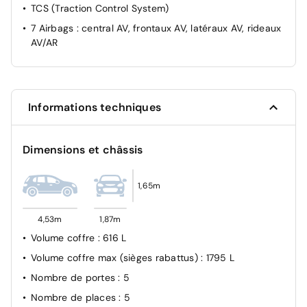
TCS (Traction Control System)
Clignotants AV à LED
7 Airbags : central AV, frontaux AV, latéraux AV, rideaux
Connexion Bluetooth
AV/AR
Contrôle de la pression des pneumatiques
Contrôle de trajectoire électronique ESP avec gestion
de stabilité pour remorque
Contrôle de vitesse en descente
Informations techniques
Détection de fatigue du conducteur
Direction assistée électrique
Dimensions et châssis
eCall: appel d'urgence automatique aux services de
secours avec géolocalisation du véhicule
1,65m
Eclairage additionnel en virage
Feux de route intelligents
4,53m
1,87m
Frein de parking électrique avec fonction auto-hold
Volume coffre
: 616 L
Freinage anti multi-collisions
Volume coffre max (sièges rabattus)
: 1795 L
Freinage d'urgence autonome avec reconnaissance
Nombre de portes
: 5
piétons et cyclistes
Nombre de places
: 5