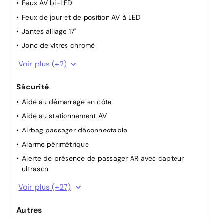
Feux AV bi-LED
Feux de jour et de position AV à LED
Jantes alliage 17"
Jonc de vitres chromé
Poignées de portes extérieures ton carroserie
Voir plus (+2)
Protections AV/AR grain métal
Sécurité
Aide au démarrage en côte
Aide au stationnement AV
Airbag passager déconnectable
Alarme périmétrique
Alerte de présence de passager AR avec capteur
ultrason
Allumage automatique des feux
Voir plus (+27)
Assistance active au maintien et au suivi de voie
Autres
Caméra de recul avec lignes de guidage dynamiques