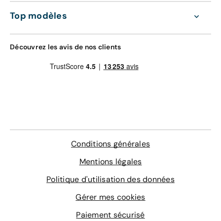
d'oeuvre valable dans le réseau constructeur
GRAVAGE + TAPIS
(Europe)
Top modèles
168 €
Assistance 0km, 24h/24 et 7j/7 (dépannage,
remorquage et véhicule de prêt)
Gravage des vitres
Découvrez les avis de nos clients
Contrôle technique
4 sur-tapis sur mesure
En savoir plus
Conditions générales
Mentions légales
Politique d'utilisation des données
Gérer mes cookies
Paiement sécurisé