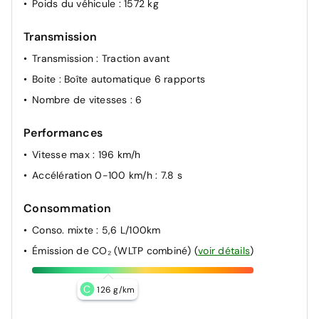
Caméra de recul avec lignes de guidage dynamiques
Poids du véhicule
: 1572 kg
Clignotants AV à LED
Transmission
Connexion Bluetooth
Transmission
: Traction avant
Contrôle de la pression des pneumatiques
Boite
: Boîte automatique 6 rapports
Contrôle de trajectoire électronique ESP avec gestion
de stabilité pour remorque
Nombre de vitesses
: 6
Contrôle de vitesse en descente
Performances
Détection de fatigue du conducteur
Vitesse max
: 196 km/h
Direction assistée électrique
Accélération 0-100 km/h
: 7.8 s
eCall: appel d'urgence automatique aux services de
secours avec géolocalisation du véhicule
Consommation
Conso. mixte
: 5,6 L/100km
Émission de CO₂ (WLTP combiné)
(
voir détails
)
C
126 g/km