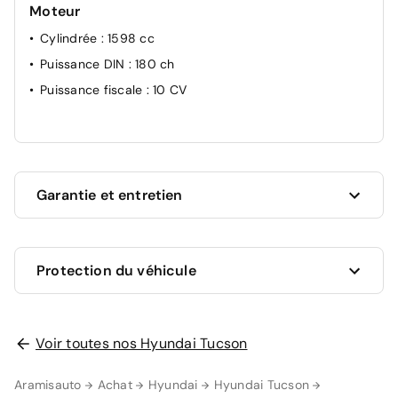
Moteur
Cylindrée
: 1598 cc
Puissance DIN
: 180 ch
Puissance fiscale
: 10 CV
Garantie et entretien
Ce véhicule est sous garantie constructeur Hyundai
Protection du véhicule
jusqu'au 01/05/2028 soit pour une durée de 21 mois.
Les travaux couverts par la garantie seront
effectués gratuitement par les professionnels du
réseau constructeur.
Voir toutes nos Hyundai Tucson
AUCUNE PROTECTION
0 €
La garantie de votre véhicule peut être prolongée
Aramisauto
Achat
Hyundai
Hyundai Tucson
jusqu'a 5 ans. Rapprochez-vous de votre conseiller
en