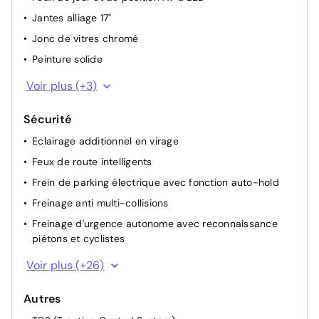
Jantes alliage 17"
Jonc de vitres chromé
Peinture solide
Poignées de portes extérieures ton carroserie
Voir plus (+3)
Protections AV/AR grain métal
Sécurité
Antenne de toit type requin
Eclairage additionnel en virage
Feux de route intelligents
Frein de parking électrique avec fonction auto-hold
Freinage anti multi-collisions
Freinage d'urgence autonome avec reconnaissance
piétons et cyclistes
Freinage régénératif intelligent modulable via palettes
Voir plus (+26)
au volant
Limiteur de vitesse intelligent
Autres
Reconnaissance des panneaux de limitation de vitesse