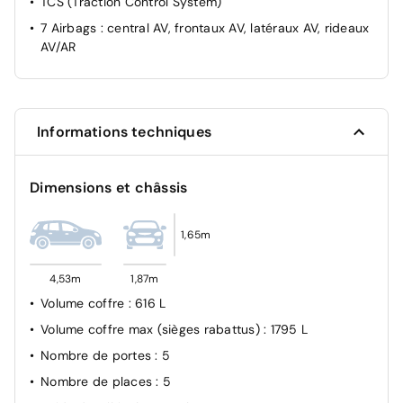
TCS (Traction Control System)
Régulateur de vitesse
7 Airbags : central AV, frontaux AV, latéraux AV, rideaux
AV/AR
Siège conducteur réglable en hauteur
Système ISOFIX pour siège enfant aux places latérales
AR
Verrouillage automatique des portes en roulant
Informations techniques
Verrouillage centralisé
Vide-poches dans portes AV/AR
Dimensions et châssis
Vitres AR électriques
ABS et EBD
1,65m
Aide au démarrage en côte
Aide au stationnement AV
4,53m
1,87m
Airbag passager déconnectable
Volume coffre
: 616 L
Alarme périmétrique
Volume coffre max (sièges rabattus)
: 1795 L
Allumage automatique des feux
Nombre de portes
: 5
Assistance active au maintien et au suivi de voie
Nombre de places
: 5