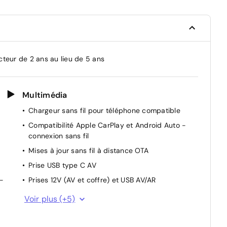
cteur de 2 ans au lieu de 5 ans
Multimédia
Chargeur sans fil pour téléphone compatible
Compatibilité Apple CarPlay et Android Auto -
connexion sans fil
Mises à jour sans fil à distance OTA
Prise USB type C AV
-
Prises 12V (AV et coffre) et USB AV/AR
Réception radio numérique terrestre (DAB)
Voir plus (+5)
Services connectés BlueLink
Système audio RDS, MP3, 4 HPs, 2 tweeters