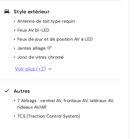
Système de navigation Europe avec programme
Style extérieur
de mise à jour de la cartographie
ec
Antenne de toit type requin
Système multimédia avec écran couleur tactile
12,3" avec reconnaissance vocale en ligne
Feux AV bi-LED
Feux de jour et de position AV à LED
Jantes alliage 17"
Jonc de vitres chromé
Poignées de portes extérieures ton carroserie
Voir plus (+2)
Protections AV/AR grain métal
s
Autres
7 Airbags : central AV, frontaux AV, latéraux AV,
rideaux AV/AR
TCS (Traction Control System)