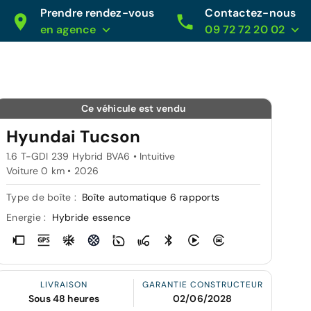
Prendre rendez-vous
Contactez-nous
en agence
09 72 72 20 02
Ce véhicule est vendu
Hyundai Tucson
1.6 T-GDI 239 Hybrid BVA6 • Intuitive
Voiture 0 km •
2026
Type de boîte :
Boîte automatique 6 rapports
Energie :
Hybride essence
LIVRAISON
GARANTIE CONSTRUCTEUR
Sous 48 heures
02/06/2028