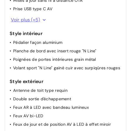
Mises à jour sans fil à distance OTA
Pare-brise et vitres AV athermiques
Prise USB type C AV
Poches aumonières au dos des sièges AV
Prises 12V (AV et coffre) et USB AV/AR
Voir plus (+5)
Rails de toit
Réception radio numérique terrestre (DAB)
Rétroviseurs électriques dégivrants, rabattables
Style intérieur
Services connectés BlueLink
électriquement avec clignotants intégrés
Pédalier façon aluminium
Système de navigation Europe avec programme de
Siège conducteur avec support lombaire électrique
mise à jour de la cartographie
Planche de bord avec insert rouge "N Line"
Sièges AV chauffants
Système multimédia avec écran couleur tactile 12,3"
Poignées de portes intérieures grain métal
avec reconnaissance vocale en ligne
Système d'accès mains-libres et démarrage sans clé
Volant sport "N Line" gainé cuir avec surpiqûres rouges
Transmission à commande électrique
Volant réglable en hauteur et en profondeur
Style extérieur
Antenne de toit type requin
Double sortie d'échappement
Feux AR à LED avec bandeau lumineux
Feux AV bi-LED
Feux de jour et de position AV à LED à effet miroir