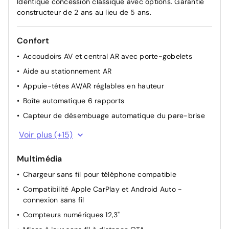
Identique concession classique avec options. Garantie
Sans Alerte de présence de passager arrière
constructeur de 2 ans au lieu de 5 ans.
--
avec capteur ultrason
Confort
Sans filet de coffre
-50 €
Accoudoirs AV et central AR avec porte-gobelets
Sans Pare-soleil intégrés dans les portes AR
-50 €
Aide au stationnement AR
Appuie-têtes AV/AR réglables en hauteur
Sans Assistance à la sortie du véhicule
-100 €
Boîte automatique 6 rapports
Sans Assistance active à la conduite sur
Capteur de désembuage automatique du pare-brise
-100 €
autoroute
Ciel de toit noir
Voir plus (+15)
Console centrale avec bac de rangement sous
l'accoudoir AV
Multimédia
Dossier AR rabattable 40/20/40 à distance avec
Chargeur sans fil pour téléphone compatible
commande depuis le coffre
Compatibilité Apple CarPlay et Android Auto -
Drive Mode
connexion sans fil
Eclairage d'ambiance intérieur à LED personnalisable
Compteurs numériques 12,3"
Pare-brise avec film acoustique