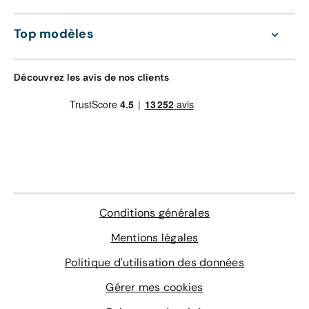
Extension de garantie pièces et main
d'oeuvre valable dans le réseau constructeur
GRAVAGE + TAPIS
(Europe)
Top modèles
168 €
Assistance 0km, 24h/24 et 7j/7 (dépannage,
remorquage et véhicule de prêt)
Gravage des vitres
Découvrez les avis de nos clients
Contrôle technique
4 sur-tapis sur mesure
En savoir plus
Conditions générales
Mentions légales
Politique d'utilisation des données
Gérer mes cookies