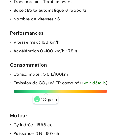
Transmission
: Traction avant
au volant
Boite
: Boîte automatique 6 rapports
Limiteur de vitesse intelligent
Nombre de vitesses
: 6
Protections de seuils de portes grain métal
Reconnaissance des panneaux de limitation de vitesse
Performances
Régulateur de vitesse adaptatif intelligent (jusqu'à
Vitesse max
: 196 km/h
l'arrêt)
Accélération 0-100 km/h
: 7.8 s
Rétroviseurs intérieur jour/nuit automatique
Surveillance des angles morts avec assistance active
Consommation
au changement de voie
Conso. mixte
: 5,6 L/100km
Système ISOFIX pour siège enfant aux places latérales
Émission de CO₂ (WLTP combiné)
(
voir détails
)
AR
Verrouillage automatique des portes en roulant
C
133 g/km
Verrouillage centralisé
Vitres AR surteintées
Moteur
Vitres AV/AR électriques séquentielles
Cylindrée
: 1598 cc
Volant chauffant
Puissance DIN
: 180 ch