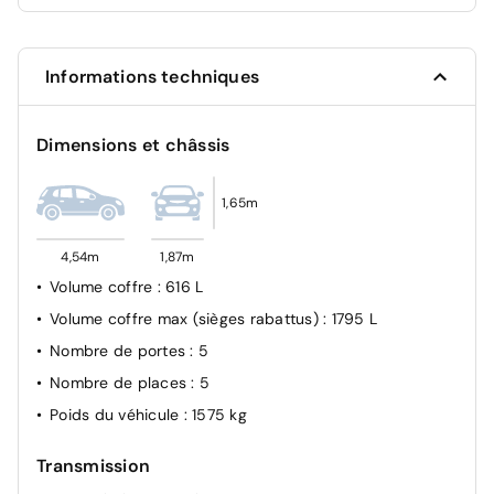
Contrôle de la pression des pneumatiques
Contrôle de trajectoire électronique ESP avec gestion
de stabilité pour remorque
Informations techniques
Contrôle de vitesse en descente
Détection de fatigue du conducteur
Dimensions et châssis
Direction assistée électrique
eCall: appel d'urgence automatique aux services de
1,65m
secours avec géolocalisation du véhicule
Eclairage additionnel en virage
4,54m
1,87m
Feux de route intelligents
Volume coffre
: 616 L
Frein de parking électrique avec fonction auto-hold
Volume coffre max (sièges rabattus)
: 1795 L
Freinage anti multi-collisions
Nombre de portes
: 5
Freinage d'urgence autonome avec fonction
Nombre de places
: 5
intersections
Poids du véhicule
: 1575 kg
Freinage d'urgence autonome avec reconnaissance
piétons et cyclistes
Transmission
Freinage régénératif intelligent modulable via palettes