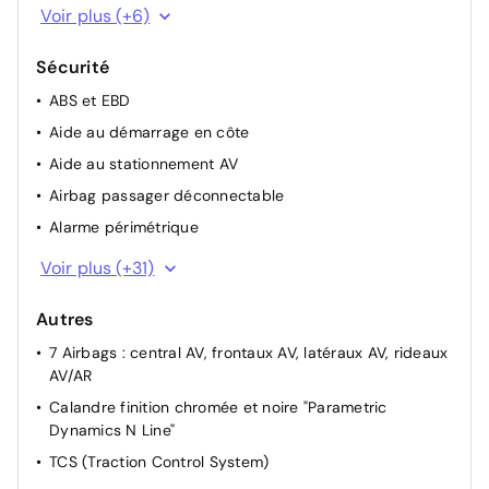
Jantes alliage 19" "N Line"
Voir plus (+6)
Jonc de vitres noir
Sécurité
Passages de roues et bas de caisse couleur
carrosserie
ABS et EBD
Poignées de portes extérieures ton carroserie
Aide au démarrage en côte
Protections AV/AR grain métal
Aide au stationnement AV
Rétroviseurs extérieurs noirs brillants
Airbag passager déconnectable
Alarme périmétrique
Alerte de circulation transversale AR avec fonction
Voir plus (+31)
freinage
Alerte de présence de passager AR avec capteur
Autres
ultrason
7 Airbags : central AV, frontaux AV, latéraux AV, rideaux
Allumage automatique des feux
AV/AR
Caméra de recul avec lignes de guidage dynamiques
Calandre finition chromée et noire "Parametric
Dynamics N Line"
Clignotants AV à LED
TCS (Traction Control System)
Connexion Bluetooth