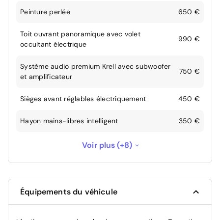
Peinture perlée
650 €
Toit ouvrant panoramique avec volet
990 €
occultant électrique
Système audio premium Krell avec subwoofer
750 €
et amplificateur
Sièges avant réglables électriquement
450 €
Hayon mains-libres intelligent
350 €
Climatisation automatique tri-zone avec ouïe
Voir plus (+8)
100 €
de ventilation à l'arrière
Pré-équipement pour Faisceau d'attelage
100 €
Équipements du véhicule
Garantie constructeur de 2 ans au lieu de 5
--
ans