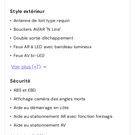
mise à jour de la cartographie
Sièges AR chauffants
Système multimédia avec écran couleur tactile 12,3"
Sièges AR inclinables
Style extérieur
avec reconnaissance vocale en ligne
Sièges AV chauffants
Antenne de toit type requin
Sièges AV réglables électriquement (à mémoire côté
Boucliers AV/AR "N Line"
conducteur)
Double sortie d'échappement
Système d'accès mains-libres et démarrage sans clé
Feux AR à LED avec bandeau lumineux
Transmission à commande électrique
Feux AV bi-LED
Volant réglable en hauteur et en profondeur
Feux de jour et de position AV à LED à effet miroir
Voir plus (+7)
Jantes alliage 19" "N Line"
Sécurité
Jonc de vitres noir
ABS et EBD
Passages de roues et bas de caisse couleur
carrosserie
Affichage caméra des angles morts
Poignées de portes extérieures ton carroserie
Aide au démarrage en côte
Protections AV/AR grain métal
Aide au stationnement AR avec fonction freinage
Rétroviseurs extérieurs noirs brillants
Aide au stationnement AV
Airbag passager déconnectable