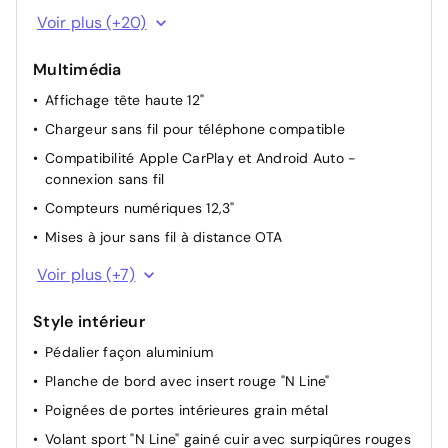
Console centrale avec bac de rangement sous
Voir plus (+20)
l'accoudoir AV
Dossier AR rabattable 40/20/40 à distance avec
Multimédia
commande depuis le coffre
Affichage tête haute 12"
Drive Mode
Chargeur sans fil pour téléphone compatible
Eclairage d'ambiance intérieur à LED personnalisable
Compatibilité Apple CarPlay et Android Auto -
Filet de coffre
connexion sans fil
Hayon mains-libres intelligent
Compteurs numériques 12,3"
Pare-brise avec film acoustique
Mises à jour sans fil à distance OTA
Pare-brise et vitres AV athermiques
Prise USB type C AV
Voir plus (+7)
Pare-soleils intégrés dans les portes AR
Prises 12V (AV et coffre) et USB AV/AR
Poches aumonières au dos des sièges AV
Style intérieur
Réception radio numérique terrestre (DAB)
Rails de toit
Pédalier façon aluminium
Services connectés BlueLink
Rétroviseurs électriques dégivrants, rabattables
Planche de bord avec insert rouge "N Line"
Système audio premium Krell avec subwoofer et
électriquement avec clignotants intégrés
amplificateur
Poignées de portes intérieures grain métal
Siège conducteur avec support lombaire électrique
Système de navigation Europe avec programme de
Volant sport "N Line" gainé cuir avec surpiqûres rouges