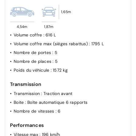
Direction assistée électrique
1,65m
eCall: appel d'urgence automatique aux services de
secours avec géolocalisation du véhicule
4,54m
1,87m
Feux de route intelligents
Volume coffre
: 616 L
Feux Matrix LED intelligents
Volume coffre max (sièges rabattus)
: 1795 L
Frein de parking électrique avec fonction auto-hold
Nombre de portes
: 5
Freinage anti multi-collisions
Nombre de places
: 5
Freinage d'urgence autonome avec fonction
Poids du véhicule
: 1572 kg
intersections
Freinage d'urgence autonome avec reconnaissance
Transmission
piétons et cyclistes
Transmission
: Traction avant
Freinage régénératif intelligent modulable via palettes
au volant
Boite
: Boîte automatique 6 rapports
Limiteur de vitesse intelligent
Nombre de vitesses
: 6
Protections de seuils de portes grain métal
Performances
Reconnaissance des panneaux de limitation de vitesse
Vitesse max
: 196 km/h