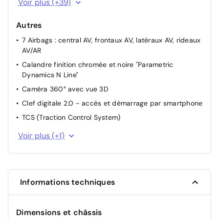
Voir plus (+39)
Alarme périmétrique
Autres
Alerte de circulation transversale AR avec fonction
freinage
7 Airbags : central AV, frontaux AV, latéraux AV, rideaux
AV/AR
Alerte de présence de passager AR avec système de
radar
Calandre finition chromée et noire "Parametric
Dynamics N Line"
Allumage automatique des feux
Caméra 360° avec vue 3D
Assistance active à la conduite sur autoroute
Clef digitale 2.0 - accès et démarrage par smartphone
Assistance active au maintien et au suivi de voie
TCS (Traction Control System)
Caméra de recul avec lignes de guidage dynamiques
Toit ouvrant panoramique avec volet occultant
Clignotants AV à LED
Voir plus (+1)
électrique - Inclus plafonnier à LED
Connexion Bluetooth
Contrôle de la pression des pneumatiques
Contrôle de trajectoire électronique ESP avec gestion
Informations techniques
de stabilité pour remorque
Contrôle de vitesse en descente
Dimensions et châssis
Détection de fatigue du conducteur