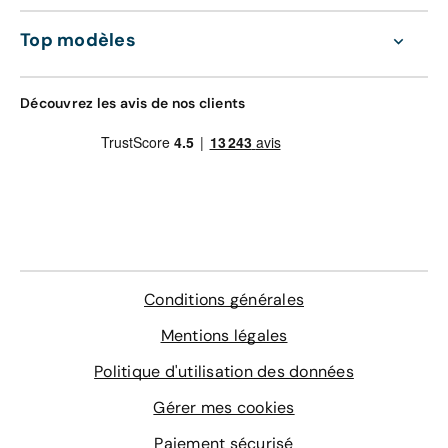
d'oeuvre valable dans le réseau constructeur
GRAVAGE + TAPIS
(Europe)
Top modèles
168 €
Assistance 0km, 24h/24 et 7j/7 (dépannage,
remorquage et véhicule de prêt)
Gravage des vitres
Découvrez les avis de nos clients
Contrôle technique
4 sur-tapis sur mesure
En savoir plus
Conditions générales
Mentions légales
Politique d'utilisation des données
Gérer mes cookies
Paiement sécurisé