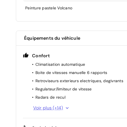
Peinture pastele Volcano
Équipements du véhicule
Confort
Climatisation automatique
Boite de vitesses manuelle 6 rapports
Retroviseurs exterieurs electriques, degivrants
Regulateur/limiteur de vitesse
Radars de recul
Predisposition attelage
Voir plus (+14)
Poches aumonieres au dos des sieges AV
Demarrage sans cle