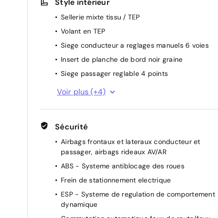
Style intérieur
Selec-Terrain : 6 modes de conduite
Sellerie mixte tissu / TEP
Banquette AR rabattable 60/40
Volant en TEP
Regulateur de vitesse adaptatif
Siege conducteur a reglages manuels 6 voies
Pommeau de levier de vitesses en TEP
Insert de planche de bord noir graine
Plancher de coffre modulable et reversible
Siege passager reglable 4 points
Direction assistee
Combine d'instrumentation numerique 10,25''
Vitres AV et AR electriques et sequentielles
Voir plus (+4)
Retroviseur interieur electrochrome sans contou
Controle de la traction (TCS)
Accoudoir central AV
Revision tout 1 an ou 20 000 km
Sécurité
Volant et pommeau de levier de vitesses en TEP
Reconnaissance des panneaux de signalisation
Airbags frontaux et lateraux conducteur et
Siege passager a reglages manuels 4 voies
passager, airbags rideaux AV/AR
ABS - Systeme antiblocage des roues
Frein de stationnement electrique
ESP - Systeme de regulation de comportement
dynamique