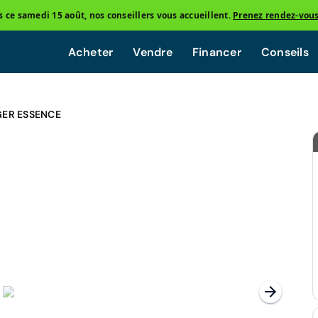
ce samedi 15 août, nos conseillers vous accueillent.
Prenez rendez-vou
Acheter
Vendre
Financer
Conseils
GER ESSENCE