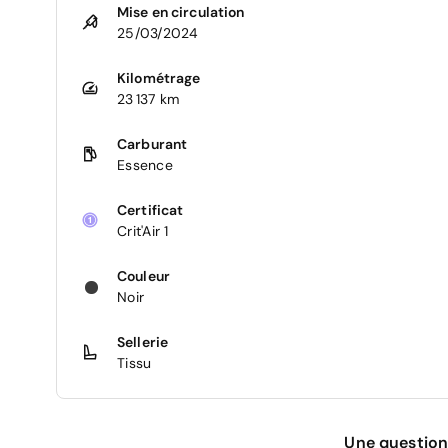
Mise en circulation
25/03/2024
Kilométrage
23 137 km
Carburant
Essence
Certificat
Crit'Air 1
Couleur
Noir
Sellerie
Tissu
Une question