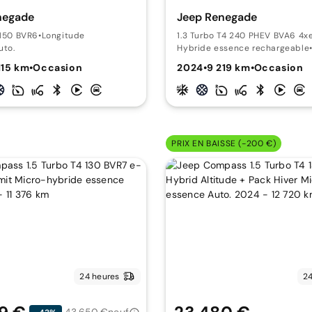
negade
Jeep Renegade
 150 BVR6
•
Longitude
1.3 Turbo T4 240 PHEV BVA6 4
uto.
Hybride essence rechargeable
115 km
•
Occasion
2024
•
9 219 km
•
Occasion
PRIX EN BAISSE (-200 €)
24 heures
24