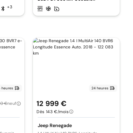
+3
 heures
24 heures
12 999 €
20 €
neuf
Dès 143 €/mois
Jeep Renegade