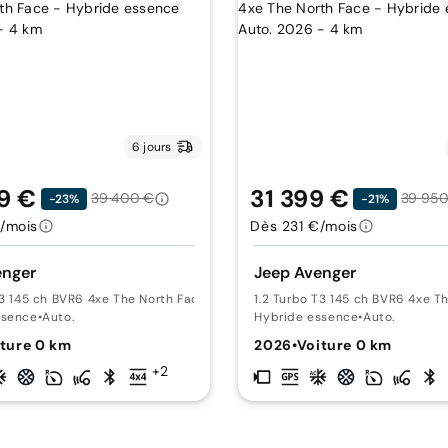
6 jours
9 €
31 399 €
39 400 €
39 950
-23%
-21%
/mois
Dès 231 €/mois
enger
Jeep Avenger
T3 145 ch BVR6 4xe The North Face
•
-
1.2 Turbo T3 145 ch BVR6 4xe T
ssence
•
Auto.
Hybride essence
•
Auto.
ture 0 km
2026
•
Voiture 0 km
+2