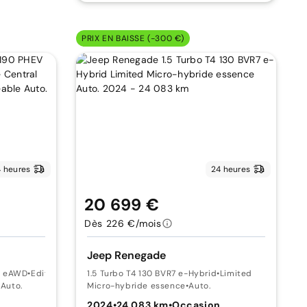
PRIX EN BAISSE (-300 €)
 heures
24 heures
20 699 €
Dès 226 €/mois
Jeep Renegade
xe eAWD
•
Edition Limitée Central Park
1.5 Turbo T4 130 BVR7 e-Hybrid
•
Limited
•
Auto.
Micro-hybride essence
•
Auto.
2024
•
24 083 km
•
Occasion