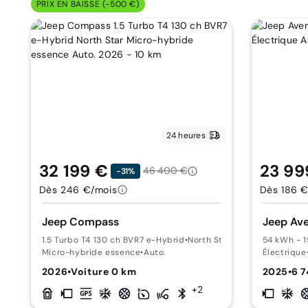
PRIX EN BAISSE (-500 €)
24 heures
32 199 €
23 99
46 400 €
-31%
Dès 246 €/mois
Dès 186 €
Jeep Compass
Jeep Av
1.5 Turbo T4 130 ch BVR7 e-Hybrid
•
North Star
54 kWh - 
Micro-hybride essence
•
Auto.
Électrique
2026
•
Voiture 0 km
2025
•
6 
+2