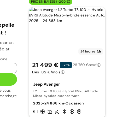
PRIX EN BAISSE (-200 €)
ppelle
 !
pour un
édiat
24 heures
hone
21 499 €
28 750 €
neuf
-25%
Dès 182 €/mois
Jeep Avenger
e vous
1.2 Turbo T3 100 e-Hybrid BVR6
•
Altitude
émarchage
Micro-hybride essence
•
Auto.
2025
•
24 868 km
•
Occasion