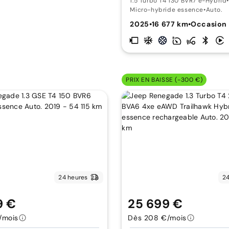
1.5 Turbo T4 130 BVR7 e-Hybrid
•
Micro-hybride essence
•
Auto.
2025
•
16 677 km
•
Occasion
PRIX EN BAISSE (-300 €)
24 heures
24
9 €
25 699 €
/mois
Dès 208 €/mois