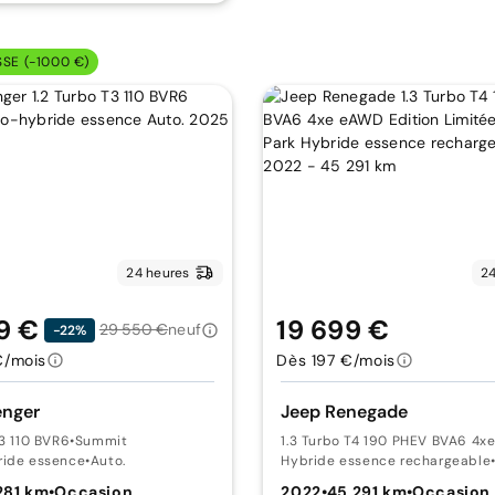
SSE (-1000 €)
24 heures
24
9 €
19 699 €
29 550 €
neuf
-22%
€/mois
Dès 197 €/mois
enger
Jeep Renegade
T3 110 BVR6
•
Summit
1.3 Turbo T4 190 PHEV BVA6 4
ride essence
•
Auto.
Hybride essence rechargeable
281 km
•
Occasion
2022
•
45 291 km
•
Occasion