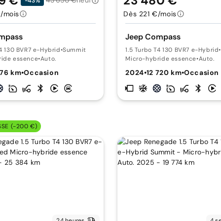
9 €
23 480 €
43 650 €
neuf
-43%
/mois
Dès 221 €/mois
mpass
Jeep Compass
T4 130 BVR7 e-Hybrid
•
Summit
1.5 Turbo T4 130 BVR7 e-Hybrid
•
ride essence
•
Auto.
Micro-hybride essence
•
Auto.
376 km
•
Occasion
2024
•
12 720 km
•
Occasion
SSE (-200 €)
24 heures
4 s