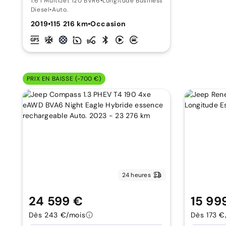
1.6 l MultiJet 120 BVR6
•
Longitude Business
Diesel
•
Auto.
2019
•
115 216 km
•
Occasion
PRIX EN BAISSE (-700 €)
24 heures
24 599 €
15 99
Dès 243 €/mois
Dès 173 €