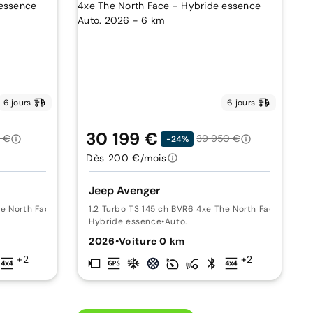
6 jours
6 jours
30 199 €
 €
39 950 €
-24%
Dès 200 €/mois
Jeep Avenger
he North Face
•
-
1.2 Turbo T3 145 ch BVR6 4xe The North Face
•
-
Hybride essence
•
Auto.
2026
•
Voiture 0 km
+2
+2