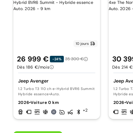
10 jours
26 999 €
30 39
35 300 €
-24%
Dès 186 €/mois
Dès 214 €
Jeep Avenger
Jeep Av
1.2 Turbo T3 110 ch e-Hybrid BVR6 Summit
•
-
1.2 Turbo 
Hybride essence
•
Auto.
Hybride e
2026
•
Voiture 0 km
2026
•
Voi
+2