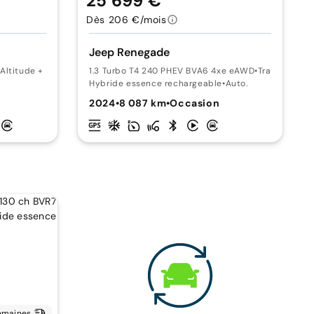
25 699 €
Dès 206 €/mois
Jeep Renegade
Altitude + Pack Hiver
1.3 Turbo T4 240 PHEV BVA6 4xe eAWD
•
Trailhawk
Hybride essence rechargeable
•
Auto.
2024
•
8 087 km
•
Occasion
emaines