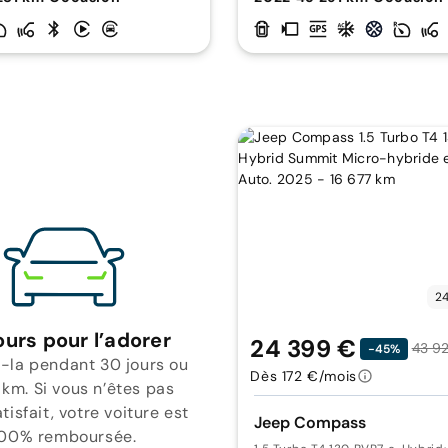
24
ours pour l’adorer
24 399 €
43 9
-45%
-la pendant 30 jours ou
Dès 172 €/mois
 km. Si vous n’êtes pas
isfait, votre voiture est
Jeep Compass
00% remboursée.