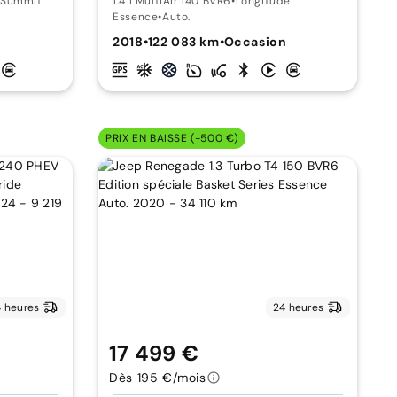
Summit
1.4 I MultiAir 140 BVR6
•
Longitude
Essence
•
Auto.
2018
•
122 083 km
•
Occasion
PRIX EN BAISSE (-500 €)
 heures
24 heures
17 499 €
Dès 195 €/mois