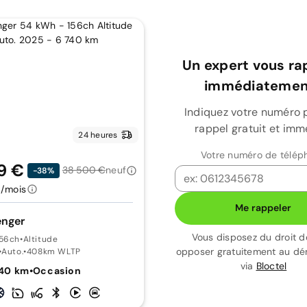
Un expert vous ra
immédiatement
Indiquez votre numéro 
rappel gratuit et imm
24 heures
Votre numéro de télép
9 €
38 500 €
neuf
-38%
/mois
Me rappeler
enger
Vous disposez du droit d
156ch
•
Altitude
opposer gratuitement au d
•
Auto.
•
408km WLTP
via
Bloctel
740 km
•
Occasion