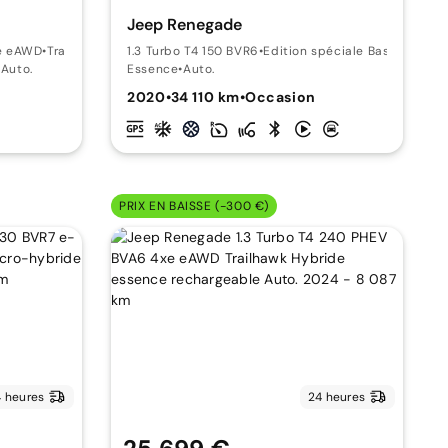
Jeep Renegade
xe eAWD
•
Trailhawk
1.3 Turbo T4 150 BVR6
•
Edition spéciale Basket Serie
•
Auto.
Essence
•
Auto.
2020
•
34 110 km
•
Occasion
PRIX EN BAISSE (-300 €)
 heures
24 heures