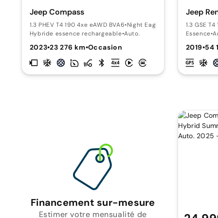
Jeep Compass
Jeep Re
1.3 PHEV T4 190 4xe eAWD BVA6
•
Night Eagle
1.3 GSE T4
Hybride essence rechargeable
•
Auto.
Essence
•
A
2023
•
23 276 km
•
Occasion
2019
•
54 
Financement sur-mesure
Estimer votre mensualité de