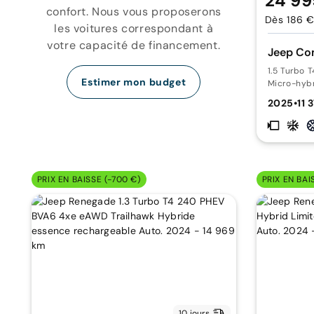
24 99
confort. Nous vous proposerons
Dès 186 €
les voitures correspondant à
votre capacité de financement.
Jeep Co
1.5 Turbo 
Estimer mon budget
Micro-hyb
2025
•
11 
PRIX EN BAISSE (-700 €)
PRIX EN BAI
10 jours