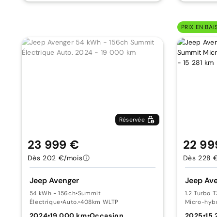
PRIX EN BAI
Réservée
23 999 €
22 99
Dès 202 €/mois
Dès 228 
Jeep Avenger
Jeep Av
54 kWh - 156ch
•
Summit
1.2 Turbo 
Électrique
•
Auto.
•
408km WLTP
Micro-hyb
2024
•
19 000 km
•
Occasion
2025
•
15 