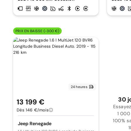
PRIX EN BAISSE (-300 €)
24 heures
30 j
13 199 €
Essayez
Dès 146 €/mois
1 000
100% sat
Jeep Renegade
1