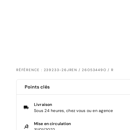
RÉFÉRENCE : 239233-26JREN / 26053449O / R
Points clés
Livraison
Sous 24 heures, chez vous ou en agence
Mise en circulation
31/01/2022