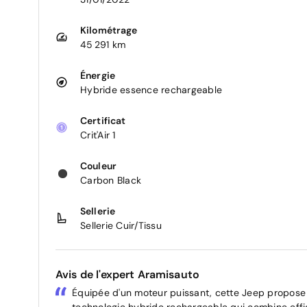
Kilométrage
45 291 km
Énergie
Hybride essence rechargeable
Certificat
Crit'Air 1
Couleur
Carbon Black
Sellerie
Sellerie Cuir/Tissu
Avis de l'expert Aramisauto
Équipée d'un moteur puissant, cette Jeep propose
technologie hybride rechargeable qui combine eff