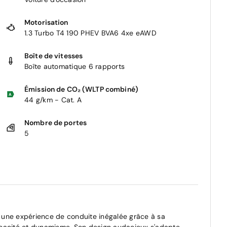
Motorisation
1.3 Turbo T4 190 PHEV BVA6 4xe eAWD
Boîte de vitesses
Boîte automatique 6 rapports
Émission de CO₂ (WLTP combiné)
44 g/km - Cat. A
Nombre de portes
5
 une expérience de conduite inégalée grâce à sa
icacité et dynamisme. Son design audacieux s'adapte