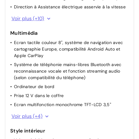
Direction à Assistance électrique asservie à la vitesse
Assistance au démarrage en côte
Voir plus (+10)
Appuis-tête AV et AR réglables en hauteur
Multimédia
Désembuage automatique du pare-brise
Ecran tactile couleur 8", système de navigation avec
Lève-vitres AV et AR électriques (séquentiel et anti-
cartographie Europe, compatibilité Android Auto et
pincement côté conducteur)
Apple CarPlay
Projecteurs AV à technologie dite de "projection"
Système de téléphonie mains-libres Bluetooth avec
Appuies-tête AV réglables en inclinaison
reconnaissance vocale et fonction streaming audio
Rétroviseur intérieur électrochromatique (ECM)
(selon compatibilité du téléphone)
Sélecteur de conduite DRIVE MODE (Normal ou Sport)
Ordinateur de bord
Rétroviseurs extérieurs rabattables électriquement
Prise 12 V dans le coffre
avec répétiteur de clignotant LED
Ecran multifonction monochrome TFT-LCD 3,5"
Pack Confort: Siège conducteur réglable en hauteur
Prise 12V à charge accélérée sur la partie inférieure de
Voir plus (+4)
la planche de bord
Radio MP3, 6 haut-parleurs (dont 2 tweeters), avec
Style intérieur
commandes au volant