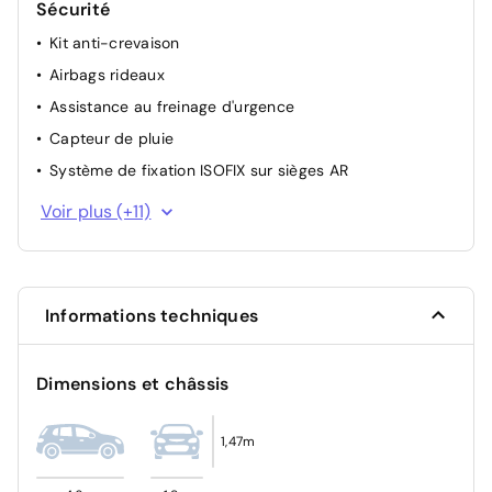
Sécurité
Feux AR à LED
Kit anti-crevaison
Airbags rideaux
Assistance au freinage d'urgence
Capteur de pluie
Système de fixation ISOFIX sur sièges AR
Projecteurs antibrouillard AV
Voir plus (+11)
Contrôle électronique de la trajectoire
Allumage automatique des projecteurs en fonction de
la luminosité
Informations techniques
ABS avec répartiteur électronique de freinage
Contrôle de la pression des pneumatiques
Dimensions et châssis
Système de gestion automatique des feux de route
(HBA)
Verrouillage automatique des portières en roulant
1,47m
Alerte de franchissement involontaire de ligne