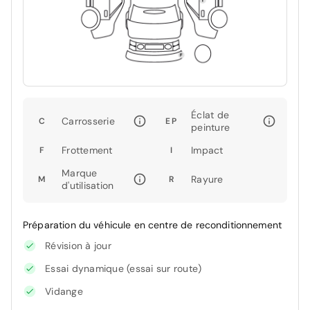
Éclat de
Carrosserie
C
EP
peinture
Frottement
Impact
F
I
Marque
Rayure
M
R
d'utilisation
Préparation du véhicule en centre de reconditionnement
Révision à jour
Essai dynamique (essai sur route)
Vidange