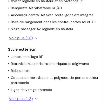
Volant réglable en hauteur et en profondeur
Port USB
Banquette AR rabattable 60/40
Connectique USB à charge accélérée
Accoudoir central AR avec porte-gobelets intégrés
Bacs de rangement dans les contre-portes AV et AR
Siège passager AV réglable en hauteur
Volant et pommeau de levier de vitesses gainés cuir
Voir plus (+8)
Plancher de coffre à double niveau
Style extérieur
Palettes de changement de vitesses au volant
Jantes en alliage 16"
Accoudoir central AV avec compartiment de
rangement
Rétroviseurs extérieurs électriques et dégivrants
Sellerie tissu noir Irving
Rails de toit
Poches aumonières au dos des sièges AV
Coques de rétroviseurs et poignées de portes couleur
carrosserie
Compartiment range-lunettes
Ligne de vitrage chromée
Spots de lecture AV et AR
Becquet AR avec troisième feu stop LED intégré
Voir plus (+3)
Feux de jour AV à LED