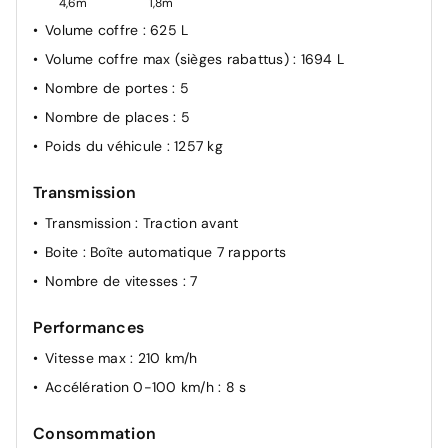
4,6m
1,8m
Alerte de vigilance du conducteur (DAW)
Volume coffre
: 625 L
Système de freinage d'urgence autonome (FCA)
Volume coffre max (sièges rabattus)
: 1694 L
Aide au maintien dans la file (LKA)
Nombre de portes
: 5
Nombre de places
: 5
Poids du véhicule
: 1257 kg
Transmission
Transmission
: Traction avant
Boite
: Boîte automatique 7 rapports
Nombre de vitesses
: 7
Performances
Vitesse max
: 210 km/h
Accélération 0-100 km/h
: 8 s
Consommation