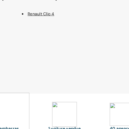
Renault Clio 4
'embarras
1 voiture vendue
40 agenc