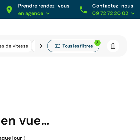
Prendre rendez-vous
Contactez-nous
en agence
09 72 72 20 02
3
Tous les filtres
es de vitesse
Kilométrage
 en vue…
que jour !