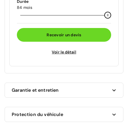
Durée
84 mois
Recevoir un devis
Voir le détail
Garantie et entretien
Ce véhicule est sous garantie constructeur MG
Protection du véhicule
jusqu'au 10/02/2032 soit pour une durée de 66 mois.
Les travaux couverts par la garantie seront