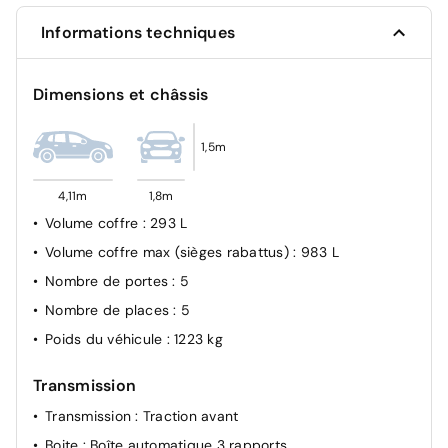
Contrôle de traction (TCS)
Informations techniques
Avertisseur de somnolence (DMS)
Capteur de pression des pneus TPMS direct
Dimensions et châssis
Ceintures de sécurité AV: 3 points + prétensionneur et
limiteur de charge
1,5m
Ceintures de sécurité AR: 2 côtés 3 points +
prétensionneur et limiteur de charge
4,11m
1,8m
Verrouillage à distance
Volume coffre
: 293 L
Kit anti-crevaison
Volume coffre max (sièges rabattus)
: 983 L
7 Airbags (frontaux, latéraux, rideaux et central)
Nombre de portes
: 5
ABS
Nombre de places
: 5
Poids du véhicule
: 1223 kg
Transmission
Transmission
: Traction avant
Boite
: Boîte automatique 3 rapports