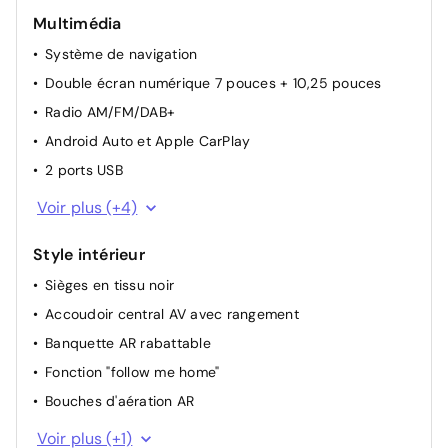
Reconnaissance des panneaux de signalisation
Multimédia
Vitres électriques AV/AR dont vitre conducteur à
Système de navigation
impulsion
Double écran numérique 7 pouces + 10,25 pouces
Siège conducteur réglable dans 6 directions
Radio AM/FM/DAB+
Siège passager AV réglable 4 directions
Android Auto et Apple CarPlay
Direction assistée
2 ports USB
Volant réglable en hauteur et profondeur avec
Connectivité Bluetooth
commandes au volant
Voir plus (+4)
Ecran tactile 10,25"
Banquette AR rabattable 40:60
Style intérieur
Compteur numérique 7"
Sièges en tissu noir
6 haut-parleurs
Accoudoir central AV avec rangement
Banquette AR rabattable
Fonction "follow me home"
Bouches d'aération AR
Eclairage du coffre
Voir plus (+1)