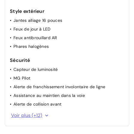
Style extérieur
Jantes alliage 16 pouces
Feux de jour à LED
Feux antibrouillard AR
Phares halogènes
Sécurité
Capteur de luminosité
MG Pilot
Alerte de franchissement involontaire de ligne
Assistance au maintien dans la voie
Alerte de collision avant
Alarme
Voir plus (+12)
Freinage d’urgence autonome
Système E-Call