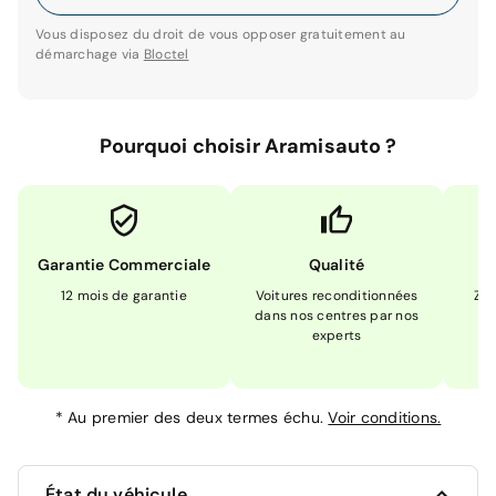
Vous disposez du droit de vous opposer gratuitement au
démarchage via
Bloctel
Pourquoi choisir Aramisauto ?
Garantie Commerciale
Qualité
12 mois de garantie
Voitures reconditionnées
Zér
dans nos centres par nos
m
experts
*
Au premier des deux termes échu.
Voir conditions.
État du véhicule