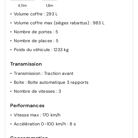
Système E-Call
4,11m
1,8m
Alarme
Système iSMART Lite avec commandes à distance du
Volume coffre
: 293 L
Contrôle de traction (TCS)
véhicule
Volume coffre max (sièges rabattus)
: 983 L
ESP
Vitres électriques AV/AR dont vitre conducteur à
Nombre de portes
: 5
impulsion
Nombre de places
: 5
2 ports USB Type A
Poids du véhicule
: 1233 kg
7 Airbags (frontaux, latéraux, rideaux et central)
Avertisseur de somnolence (DMS)
Transmission
Boîte automatique 3 rapports
Transmission
: Traction avant
Boite
: Boîte automatique 3 rapports
Nombre de vitesses
: 3
Performances
Vitesse max
: 170 km/h
Accélération 0-100 km/h
: 8 s