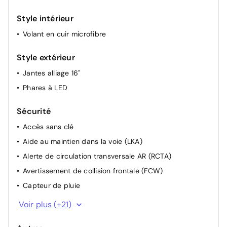
Sièges AV chauffants
Style intérieur
Sièges en similicuir/tissu noir
Volant en cuir microfibre
Banquette AR rabattable 40:60
Direction assistée
Style extérieur
Rétroviseurs extérieurs chauffants et rabattables
Jantes alliage 16"
électriquement
Phares à LED
Volant réglable en hauteur et profondeur avec
commandes au volant
Sécurité
Accès sans clé
Aide au maintien dans la voie (LKA)
Alerte de circulation transversale AR (RCTA)
Avertissement de collision frontale (FCW)
Capteur de pluie
Capteurs de stationnement AR
Voir plus (+21)
Compteur numérique 7"