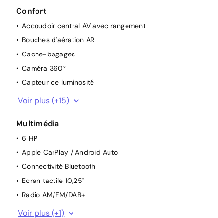
Confort
Accoudoir central AV avec rangement
Bouches d'aération AR
Cache-bagages
Caméra 360°
Capteur de luminosité
Climatisation automatique
Voir plus (+15)
Démarrage sans clé
Multimédia
Eclairage du coffre
6 HP
Fonction "follow me home"
Apple CarPlay / Android Auto
Maintien automatique à l'arrêt (Auto Hold)
Connectivité Bluetooth
Pare-soleils avec miroir de courtoisie
Ecran tactile 10,25"
Poches aumonières derrière les sièges AV
Radio AM/FM/DAB+
Prise 12V
Système de navigation
Siège conducteur réglable dans 6 directions
Voir plus (+1)