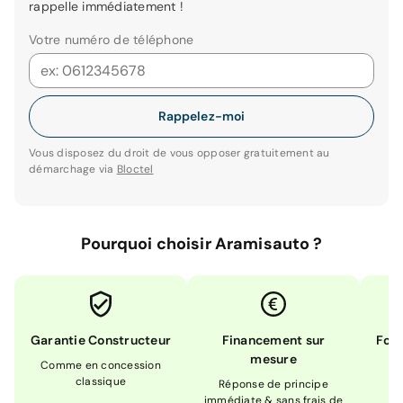
rappelle immédiatement !
Votre numéro de téléphone
Rappelez-moi
Vous disposez du droit de vous opposer gratuitement au
démarchage via
Bloctel
Pourquoi choisir Aramisauto ?
Garantie Constructeur
Financement sur
Form
mesure
Comme en concession
Ex
classique
En
Réponse de principe
immédiate & sans frais de