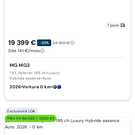
7 jours
19 399 €
24 140 €
-20%
Dès 141 €/mois
MG MG3
1.5 L Hybrid+ 195 ch
•
Luxury
Hybride essence
•
Auto.
2026
•
Voiture 0 km
•
Exclusivité LOA
PRIX EN BAISSE (-1000 €)