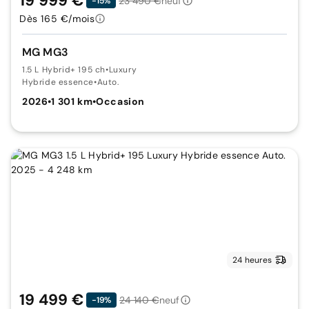
19 999 €
23 490 €
neuf
-15%
Dès 165 €/mois
MG MG3
1.5 L Hybrid+ 195 ch
•
Luxury
Hybride essence
•
Auto.
2026
•
1 301 km
•
Occasion
24 heures
19 499 €
24 140 €
neuf
-19%