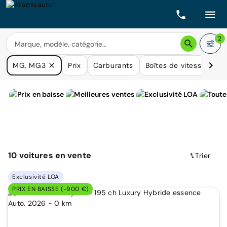
2
MG, MG3
Prix
Carburants
Boîtes de vitesse
Ki
10
voitures
en vente
Trier
Exclusivité LOA
PRIX EN BAISSE (-900 €)