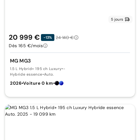
5 jours
20 999 €
24 140 €
-13%
Dès 165 €/mois
MG MG3
1.5 L Hybrid+ 195 ch Luxury
•
-
Hybride essence
•
Auto.
2026
•
Voiture 0 km
•