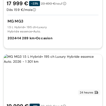
17 999 €
23 490 €
neuf
-23%
Dès 159 €/mois
MG MG3
1.5 L Hybrid+ 195 ch
•
Luxury
Hybride essence
•
Auto.
2024
•
14 289 km
•
Occasion
24 heures