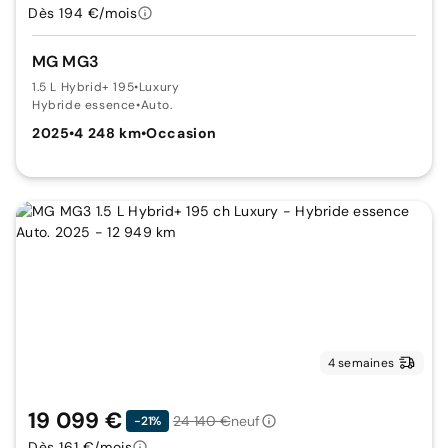
Dès 194 €/mois
MG MG3
1.5 L Hybrid+ 195
•
Luxury
Hybride essence
•
Auto.
2025
•
4 248 km
•
Occasion
4 semaines
19 099 €
24 140 €
neuf
-21%
Dès 161 €/mois